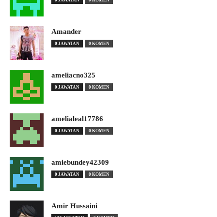
Amander
0 JAWATAN
0 KOMEN
ameliacno325
0 JAWATAN
0 KOMEN
amelialeal17786
0 JAWATAN
0 KOMEN
amiebundey42309
0 JAWATAN
0 KOMEN
Amir Hussaini