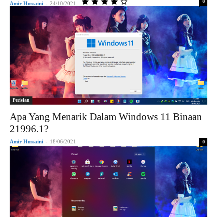
0
Amir Hussaini
-
24/10/2021
Perisian
Apa Yang Menarik Dalam Windows 11 Binaan
21996.1?
Amir Hussaini
-
18/06/2021
0