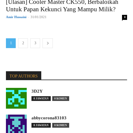
[Ulasan] Cooler Master CK550, Berbaloikah
Untuk Papan Kekunci Yang Mampu Milik?
Amir Hussaini
-
31/01/2021
0
1
2
3
TOP AUTHORS
3D2Y
0 JAWATAN
0 KOMEN
abbycorona83103
0 JAWATAN
0 KOMEN