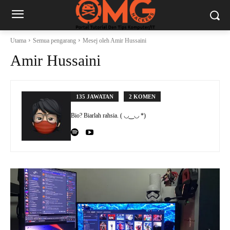
Utama
Semua pengarang
Mesej oleh Amir Hussaini
Amir Hussaini
135 JAWATAN
2 KOMEN
Bio? Biarlah rahsia. ( ◡‿◡ *)