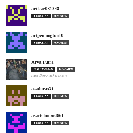
artlear031848
0 JAWATAN
0 KOMEN
artpennington10
0 JAWATAN
0 KOMEN
Arya Putra
2230 JAWATAN
18 KOMEN
https://omghackers.com/
asaduras31
0 JAWATAN
0 KOMEN
asarichmond661
0 JAWATAN
0 KOMEN