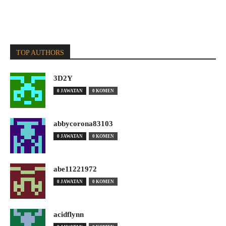
TOP AUTHORS
3D2Y
0 JAWATAN
0 KOMEN
abbycorona83103
0 JAWATAN
0 KOMEN
abe11221972
0 JAWATAN
0 KOMEN
acidflynn