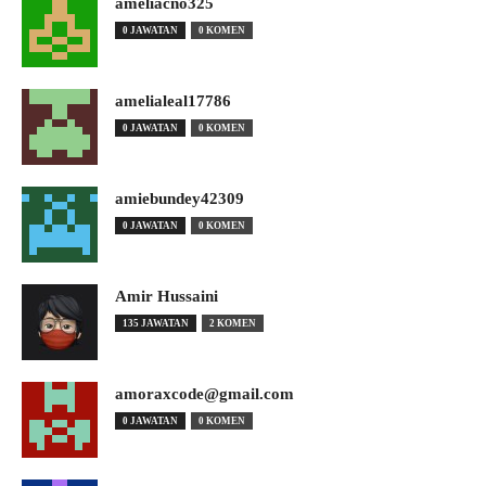
ameliacno325
0 JAWATAN
0 KOMEN
amelialeal17786
0 JAWATAN
0 KOMEN
amiebundey42309
0 JAWATAN
0 KOMEN
Amir Hussaini
135 JAWATAN
2 KOMEN
amoraxcode@gmail.com
0 JAWATAN
0 KOMEN