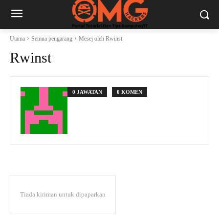
Utama
Semua pengarang
Mesej oleh Rwinst
Rwinst
0 JAWATAN
0 KOMEN
Tiada kiriman untuk dipaparkan