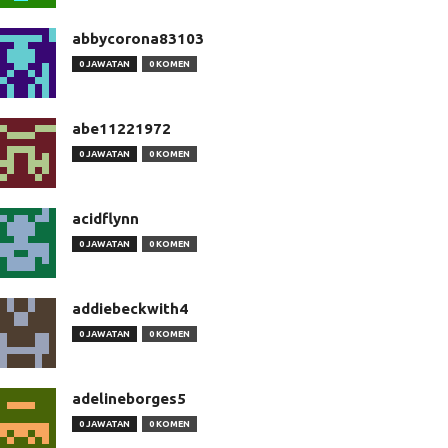
abbycorona83103
0 JAWATAN
0 KOMEN
abe11221972
0 JAWATAN
0 KOMEN
acidflynn
0 JAWATAN
0 KOMEN
addiebeckwith4
0 JAWATAN
0 KOMEN
adelineborges5
0 JAWATAN
0 KOMEN