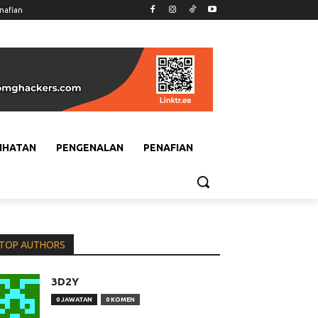
nafian
IHATAN
PENGENALAN
PENAFIAN
TOP AUTHORS
3D2Y
0 JAWATAN
0 KOMEN