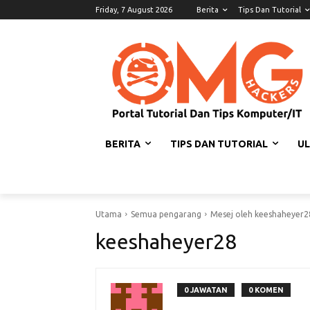
Friday, 7 August 2026
Berita
Tips Dan Tutorial
BERITA
TIPS DAN TUTORIAL
U
Utama
Semua pengarang
Mesej oleh keeshaheyer2
keeshaheyer28
0 JAWATAN
0 KOMEN