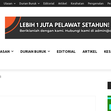
Ulasan
Durian Buruk
Editorial
Artikel
Kesihatan
Pengenalan
Pe
LASAN
DURIAN BURUK
EDITORIAL
ARTIKEL
KES
8