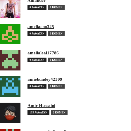
Amander
0 JAWATAN
0 KOMEN
ameliacno325
0 JAWATAN
0 KOMEN
amelialeal17786
0 JAWATAN
0 KOMEN
amiebundey42309
0 JAWATAN
0 KOMEN
Amir Hussaini
135 JAWATAN
2 KOMEN