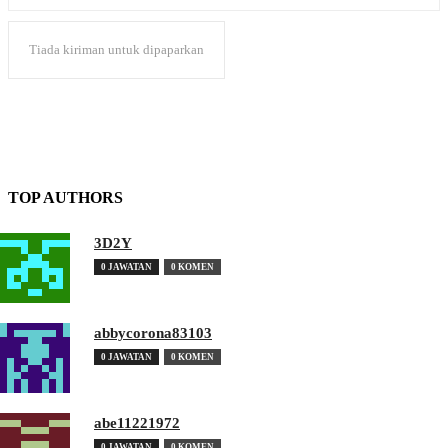
Tiada kiriman untuk dipaparkan
TOP AUTHORS
3D2Y
0 JAWATAN
0 KOMEN
abbycorona83103
0 JAWATAN
0 KOMEN
abe11221972
0 JAWATAN
0 KOMEN