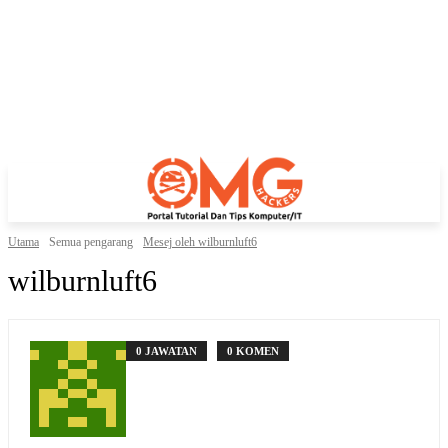
Utama
Semua pengarang
Mesej oleh wilburnluft6
wilburnluft6
0 JAWATAN
0 KOMEN