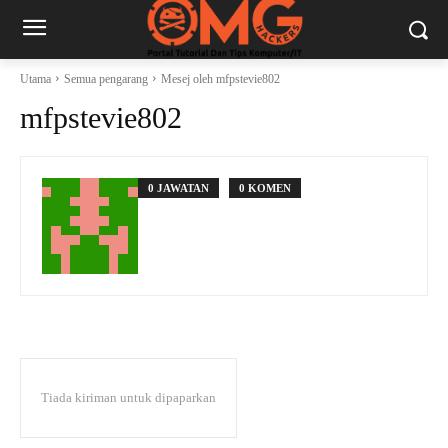
Utama
Semua pengarang
Mesej oleh mfpstevie802
mfpstevie802
0 JAWATAN
0 KOMEN
Tiada kiriman untuk dipaparkan