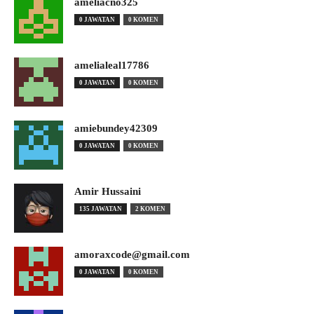
ameliacno325
0 JAWATAN
0 KOMEN
amelialeal17786
0 JAWATAN
0 KOMEN
amiebundey42309
0 JAWATAN
0 KOMEN
Amir Hussaini
135 JAWATAN
2 KOMEN
amoraxcode@gmail.com
0 JAWATAN
0 KOMEN