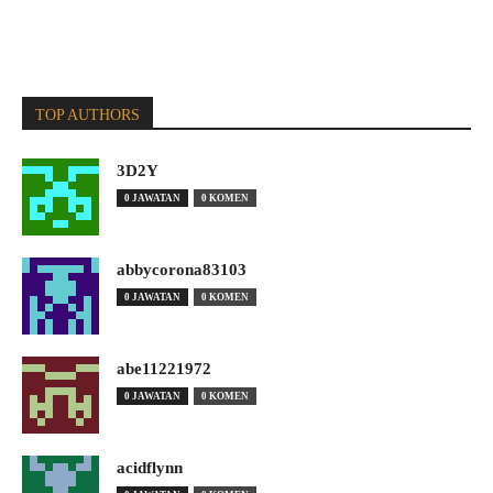
TOP AUTHORS
3D2Y
0 JAWATAN
0 KOMEN
abbycorona83103
0 JAWATAN
0 KOMEN
abe11221972
0 JAWATAN
0 KOMEN
acidflynn