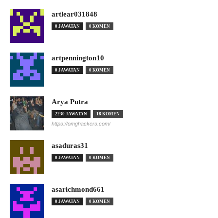
artlear031848
0 JAWATAN
0 KOMEN
artpennington10
0 JAWATAN
0 KOMEN
Arya Putra
2230 JAWATAN
18 KOMEN
https://omghackers.com/
asaduras31
0 JAWATAN
0 KOMEN
asarichmond661
0 JAWATAN
0 KOMEN