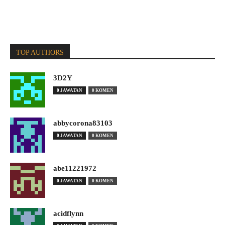
TOP AUTHORS
3D2Y
0 JAWATAN
0 KOMEN
abbycorona83103
0 JAWATAN
0 KOMEN
abe11221972
0 JAWATAN
0 KOMEN
acidflynn