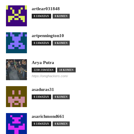
artlear031848
0 JAWATAN
0 KOMEN
artpennington10
0 JAWATAN
0 KOMEN
Arya Putra
2230 JAWATAN
18 KOMEN
https://omghackers.com/
asaduras31
0 JAWATAN
0 KOMEN
asarichmond661
0 JAWATAN
0 KOMEN