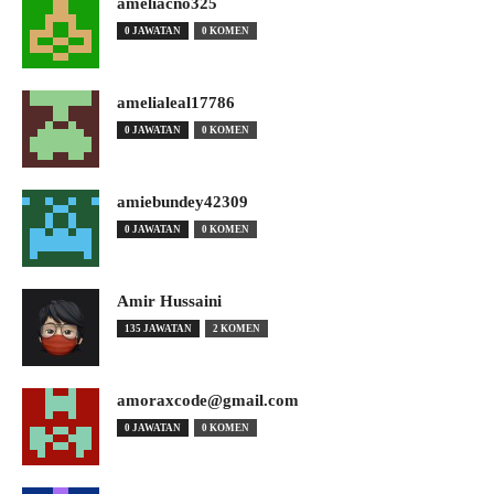
ameliacno325
0 JAWATAN
0 KOMEN
amelialeal17786
0 JAWATAN
0 KOMEN
amiebundey42309
0 JAWATAN
0 KOMEN
Amir Hussaini
135 JAWATAN
2 KOMEN
amoraxcode@gmail.com
0 JAWATAN
0 KOMEN