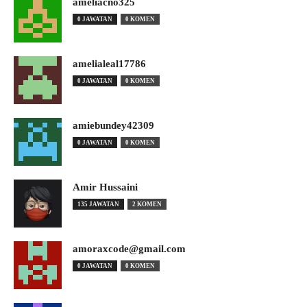
ameliacno325
0 JAWATAN
0 KOMEN
amelialeal17786
0 JAWATAN
0 KOMEN
amiebundey42309
0 JAWATAN
0 KOMEN
Amir Hussaini
135 JAWATAN
2 KOMEN
amoraxcode@gmail.com
0 JAWATAN
0 KOMEN