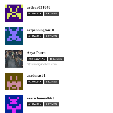
artlear031848
0 JAWATAN
0 KOMEN
artpennington10
0 JAWATAN
0 KOMEN
Arya Putra
2230 JAWATAN
18 KOMEN
https://omghackers.com/
asaduras31
0 JAWATAN
0 KOMEN
asarichmond661
0 JAWATAN
0 KOMEN