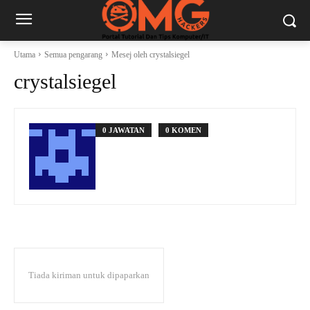
Utama
Semua pengarang
Mesej oleh crystalsiegel
crystalsiegel
0 JAWATAN
0 KOMEN
Tiada kiriman untuk dipaparkan