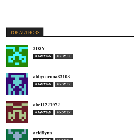
TOP AUTHORS
3D2Y
0 JAWATAN
0 KOMEN
abbycorona83103
0 JAWATAN
0 KOMEN
abe11221972
0 JAWATAN
0 KOMEN
acidflynn