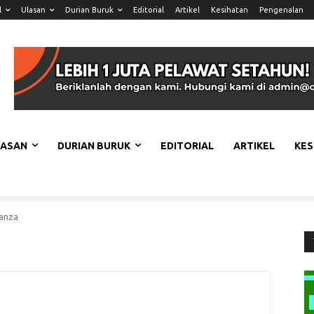
l
Ulasan
Durian Buruk
Editorial
Artikel
Kesihatan
Pengenalan
LASAN
DURIAN BURUK
EDITORIAL
ARTIKEL
KES
manza