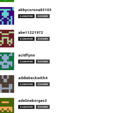
abbycorona83103
0 JAWATAN
0 KOMEN
abe11221972
0 JAWATAN
0 KOMEN
acidflynn
0 JAWATAN
0 KOMEN
addiebeckwith4
0 JAWATAN
0 KOMEN
adelineborges5
0 JAWATAN
0 KOMEN