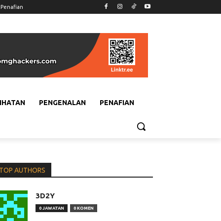
Penafian
IHATAN
PENGENALAN
PENAFIAN
TOP AUTHORS
3D2Y
0 JAWATAN
0 KOMEN