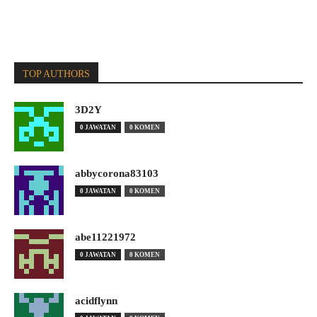
TOP AUTHORS
3D2Y
0 JAWATAN
0 KOMEN
abbycorona83103
0 JAWATAN
0 KOMEN
abe11221972
0 JAWATAN
0 KOMEN
acidflynn