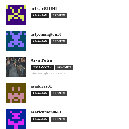
artlear031848
0 JAWATAN
0 KOMEN
artpennington10
0 JAWATAN
0 KOMEN
Arya Putra
2230 JAWATAN
18 KOMEN
https://omghackers.com/
asaduras31
0 JAWATAN
0 KOMEN
asarichmond661
0 JAWATAN
0 KOMEN