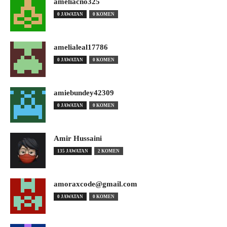
ameliacno325
0 JAWATAN
0 KOMEN
amelialeal17786
0 JAWATAN
0 KOMEN
amiebundey42309
0 JAWATAN
0 KOMEN
Amir Hussaini
135 JAWATAN
2 KOMEN
amoraxcode@gmail.com
0 JAWATAN
0 KOMEN