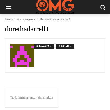
Utama
Semua pengarang
Mesej oleh dorethadarrell1
dorethadarrell1
0 JAWATAN
0 KOMEN
Tiada kiriman untuk dipaparkan