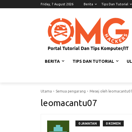
Friday, 7 August 2026
Berita
Tips Dan Tutorial
BERITA
TIPS DAN TUTORIAL
U
Utama
Semua pengarang
Mesej oleh leomacantu0
leomacantu07
0 JAWATAN
0 KOMEN