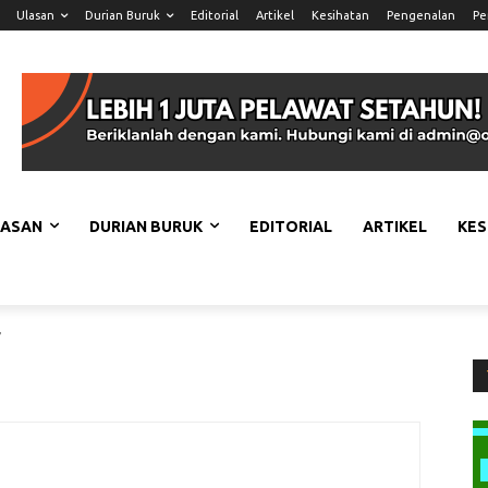
Ulasan
Durian Buruk
Editorial
Artikel
Kesihatan
Pengenalan
Pe
LASAN
DURIAN BURUK
EDITORIAL
ARTIKEL
KES
7