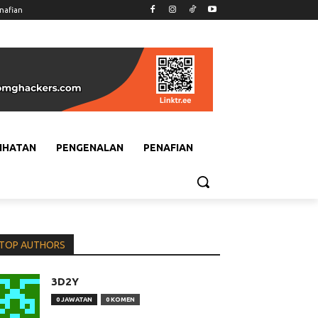
nafian
IHATAN
PENGENALAN
PENAFIAN
TOP AUTHORS
3D2Y
0 JAWATAN
0 KOMEN