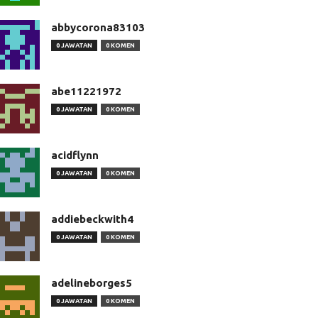
abbycorona83103
0 JAWATAN
0 KOMEN
abe11221972
0 JAWATAN
0 KOMEN
acidflynn
0 JAWATAN
0 KOMEN
addiebeckwith4
0 JAWATAN
0 KOMEN
adelineborges5
0 JAWATAN
0 KOMEN