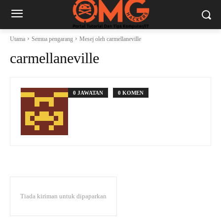
Utama
Semua pengarang
Mesej oleh carmellaneville
carmellaneville
0 JAWATAN
0 KOMEN
Tiada kiriman untuk dipaparkan