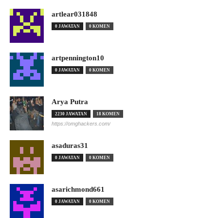
artlear031848
0 JAWATAN
0 KOMEN
artpennington10
0 JAWATAN
0 KOMEN
Arya Putra
2230 JAWATAN
18 KOMEN
https://omghackers.com/
asaduras31
0 JAWATAN
0 KOMEN
asarichmond661
0 JAWATAN
0 KOMEN