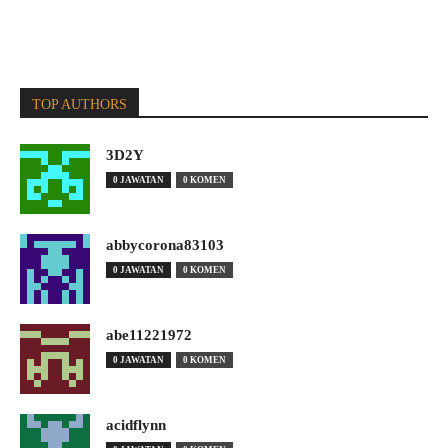
TOP AUTHORS
3D2Y
0 JAWATAN
0 KOMEN
abbycorona83103
0 JAWATAN
0 KOMEN
abe11221972
0 JAWATAN
0 KOMEN
acidflynn