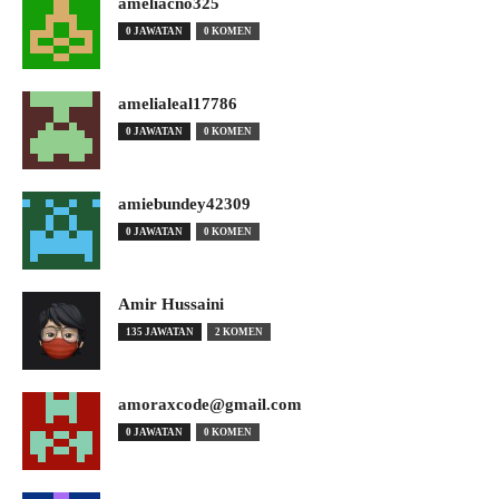
ameliacno325
0 JAWATAN
0 KOMEN
amelialeal17786
0 JAWATAN
0 KOMEN
amiebundey42309
0 JAWATAN
0 KOMEN
Amir Hussaini
135 JAWATAN
2 KOMEN
amoraxcode@gmail.com
0 JAWATAN
0 KOMEN