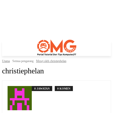
Utama
Semua pengarang
Mesej oleh christiephelan
christiephelan
0 JAWATAN
0 KOMEN