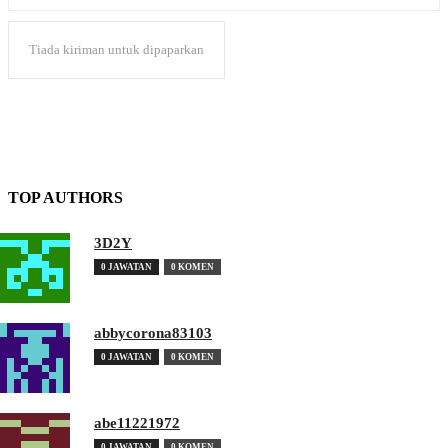
Tiada kiriman untuk dipaparkan
TOP AUTHORS
3D2Y
0 JAWATAN
0 KOMEN
abbycorona83103
0 JAWATAN
0 KOMEN
abe11221972
0 JAWATAN
0 KOMEN