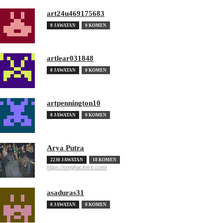
art24u469175683
0 JAWATAN
0 KOMEN
artlear031848
0 JAWATAN
0 KOMEN
artpennington10
0 JAWATAN
0 KOMEN
Arya Putra
2230 JAWATAN
18 KOMEN
https://omghackers.com/
asaduras31
0 JAWATAN
0 KOMEN