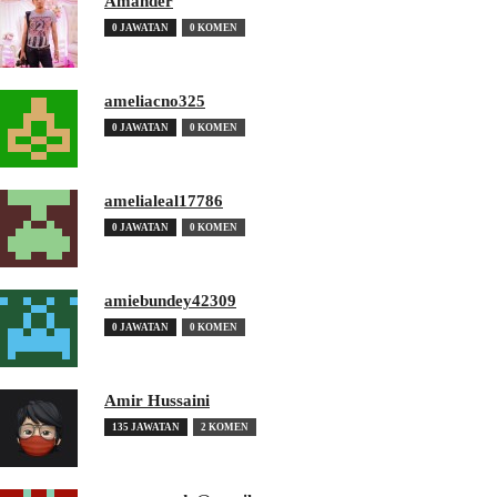
Amander
0 JAWATAN
0 KOMEN
ameliacno325
0 JAWATAN
0 KOMEN
amelialeal17786
0 JAWATAN
0 KOMEN
amiebundey42309
0 JAWATAN
0 KOMEN
Amir Hussaini
135 JAWATAN
2 KOMEN