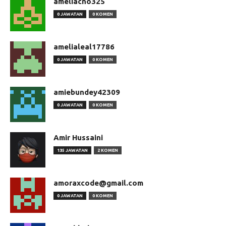
ameliacno325
0 JAWATAN
0 KOMEN
amelialeal17786
0 JAWATAN
0 KOMEN
amiebundey42309
0 JAWATAN
0 KOMEN
Amir Hussaini
135 JAWATAN
2 KOMEN
amoraxcode@gmail.com
0 JAWATAN
0 KOMEN