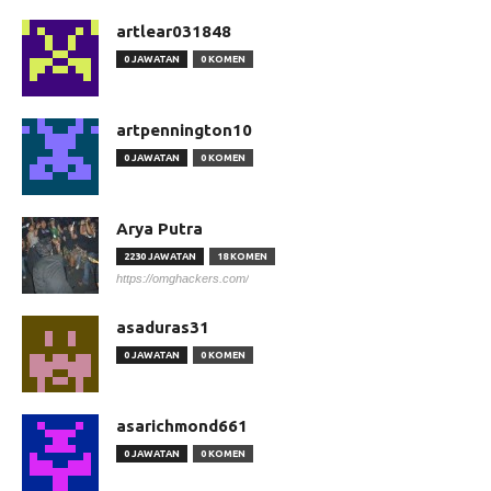
artlear031848
0 JAWATAN
0 KOMEN
artpennington10
0 JAWATAN
0 KOMEN
Arya Putra
2230 JAWATAN
18 KOMEN
https://omghackers.com/
asaduras31
0 JAWATAN
0 KOMEN
asarichmond661
0 JAWATAN
0 KOMEN