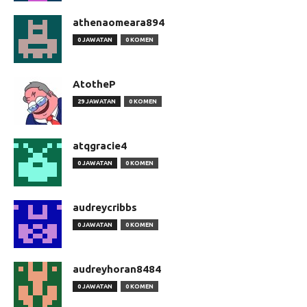
athenaomeara894
0 JAWATAN
0 KOMEN
AtotheP
29 JAWATAN
0 KOMEN
atqgracie4
0 JAWATAN
0 KOMEN
audreycribbs
0 JAWATAN
0 KOMEN
audreyhoran8484
0 JAWATAN
0 KOMEN