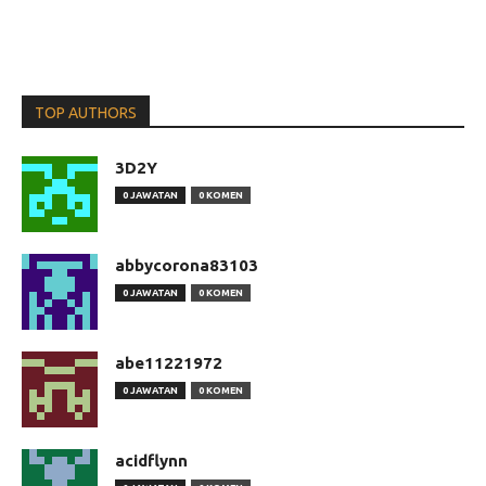
TOP AUTHORS
3D2Y
0 JAWATAN
0 KOMEN
abbycorona83103
0 JAWATAN
0 KOMEN
abe11221972
0 JAWATAN
0 KOMEN
acidflynn