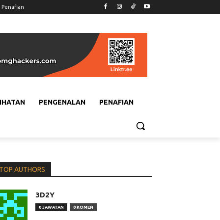
Penafian
IHATAN
PENGENALAN
PENAFIAN
TOP AUTHORS
3D2Y
0 JAWATAN
0 KOMEN