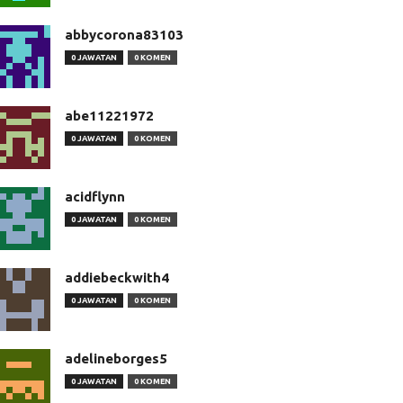
abbycorona83103
0 JAWATAN
0 KOMEN
abe11221972
0 JAWATAN
0 KOMEN
acidflynn
0 JAWATAN
0 KOMEN
addiebeckwith4
0 JAWATAN
0 KOMEN
adelineborges5
0 JAWATAN
0 KOMEN