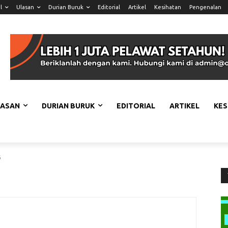
l
Ulasan
Durian Buruk
Editorial
Artikel
Kesihatan
Pengenalan
LASAN
DURIAN BURUK
EDITORIAL
ARTIKEL
KES
6