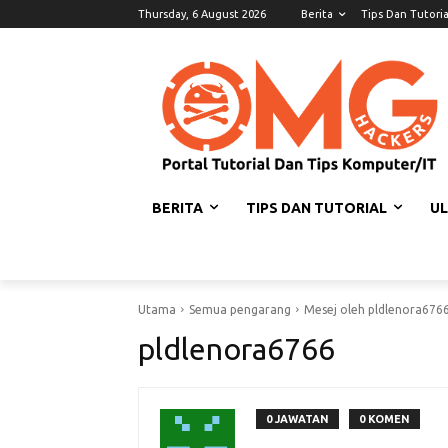
Thursday, 6 August 2026
Berita
Tips Dan Tutoria
BERITA
TIPS DAN TUTORIAL
U
Utama
Semua pengarang
Mesej oleh pldlenora676
pldlenora6766
0 JAWATAN
0 KOMEN