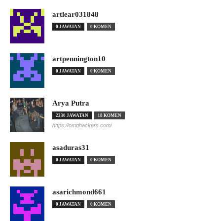
artlear031848
0 JAWATAN
0 KOMEN
artpennington10
0 JAWATAN
0 KOMEN
Arya Putra
2230 JAWATAN
18 KOMEN
https://omghackers.com/
asaduras31
0 JAWATAN
0 KOMEN
asarichmond661
0 JAWATAN
0 KOMEN