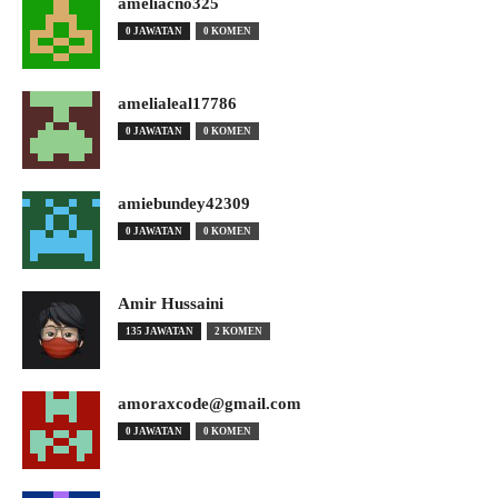
ameliacno325
0 JAWATAN
0 KOMEN
amelialeal17786
0 JAWATAN
0 KOMEN
amiebundey42309
0 JAWATAN
0 KOMEN
Amir Hussaini
135 JAWATAN
2 KOMEN
amoraxcode@gmail.com
0 JAWATAN
0 KOMEN