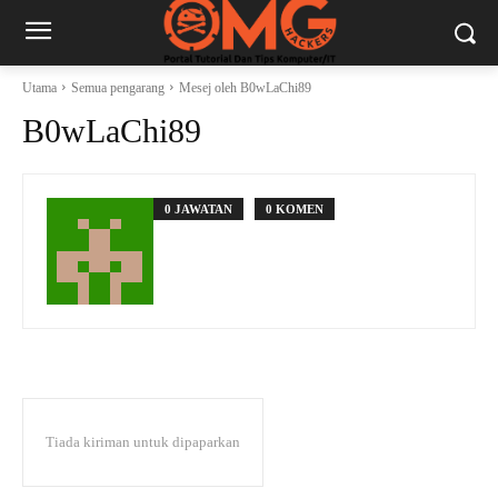
Utama
Semua pengarang
Mesej oleh B0wLaChi89
B0wLaChi89
0 JAWATAN
0 KOMEN
Tiada kiriman untuk dipaparkan