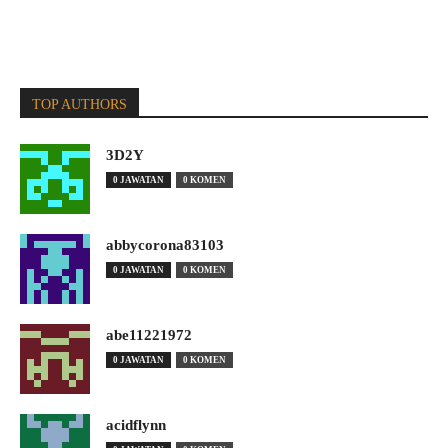
TOP AUTHORS
3D2Y
0 JAWATAN
0 KOMEN
abbycorona83103
0 JAWATAN
0 KOMEN
abe11221972
0 JAWATAN
0 KOMEN
acidflynn