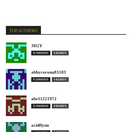
TOP AUTHORS
3D2Y
0 JAWATAN
0 KOMEN
abbycorona83103
0 JAWATAN
0 KOMEN
abe11221972
0 JAWATAN
0 KOMEN
acidflynn