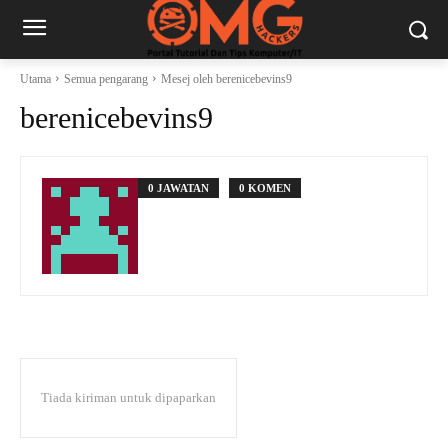
Utama
Semua pengarang
Mesej oleh berenicebevins9
berenicebevins9
0 JAWATAN
0 KOMEN
Tiada kiriman untuk dipaparkan