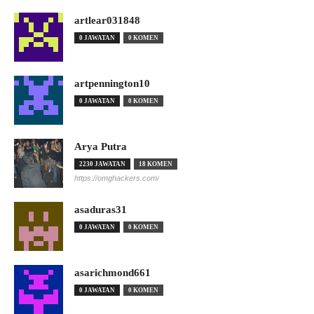
artlear031848
0 JAWATAN
0 KOMEN
artpennington10
0 JAWATAN
0 KOMEN
Arya Putra
2230 JAWATAN
18 KOMEN
https://omghackers.com/
asaduras31
0 JAWATAN
0 KOMEN
asarichmond661
0 JAWATAN
0 KOMEN