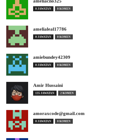
ameliacno325
0 JAWATAN
0 KOMEN
amelialeal17786
0 JAWATAN
0 KOMEN
amiebundey42309
0 JAWATAN
0 KOMEN
Amir Hussaini
135 JAWATAN
2 KOMEN
amoraxcode@gmail.com
0 JAWATAN
0 KOMEN