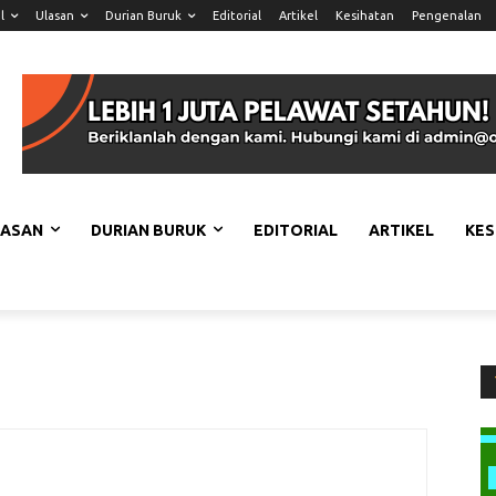
l
Ulasan
Durian Buruk
Editorial
Artikel
Kesihatan
Pengenalan
LASAN
DURIAN BURUK
EDITORIAL
ARTIKEL
KES