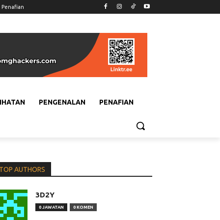
Penafian
IHATAN
PENGENALAN
PENAFIAN
TOP AUTHORS
3D2Y
0 JAWATAN
0 KOMEN