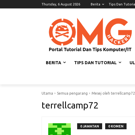
Thursday, 6 August 2026
Berita
Tips Dan Tutoria
BERITA
TIPS DAN TUTORIAL
U
Utama
Semua pengarang
Mesej oleh terrellcamp72
terrellcamp72
0 JAWATAN
0 KOMEN