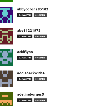
abbycorona83103
0 JAWATAN
0 KOMEN
abe11221972
0 JAWATAN
0 KOMEN
acidflynn
0 JAWATAN
0 KOMEN
addiebeckwith4
0 JAWATAN
0 KOMEN
adelineborges5
0 JAWATAN
0 KOMEN