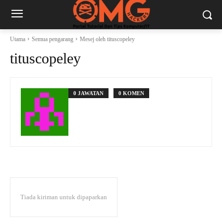
Utama
Semua pengarang
Mesej oleh tituscopeley
tituscopeley
0 JAWATAN
0 KOMEN
Tiada kiriman untuk dipaparkan