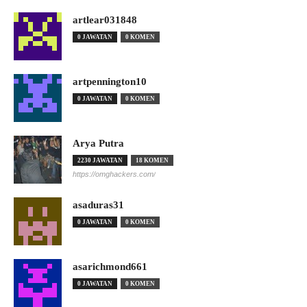
artlear031848
0 JAWATAN
0 KOMEN
artpennington10
0 JAWATAN
0 KOMEN
Arya Putra
2230 JAWATAN
18 KOMEN
https://omghackers.com/
asaduras31
0 JAWATAN
0 KOMEN
asarichmond661
0 JAWATAN
0 KOMEN