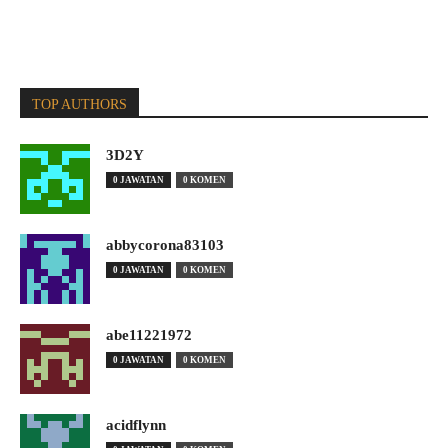
TOP AUTHORS
3D2Y
0 JAWATAN
0 KOMEN
abbycorona83103
0 JAWATAN
0 KOMEN
abe11221972
0 JAWATAN
0 KOMEN
acidflynn