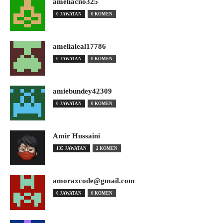
ameliacno325
0 JAWATAN
0 KOMEN
amelialeal17786
0 JAWATAN
0 KOMEN
amiebundey42309
0 JAWATAN
0 KOMEN
Amir Hussaini
135 JAWATAN
2 KOMEN
amoraxcode@gmail.com
0 JAWATAN
0 KOMEN