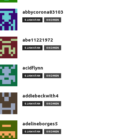
abbycorona83103
0 JAWATAN
0 KOMEN
abe11221972
0 JAWATAN
0 KOMEN
acidflynn
0 JAWATAN
0 KOMEN
addiebeckwith4
0 JAWATAN
0 KOMEN
adelineborges5
0 JAWATAN
0 KOMEN