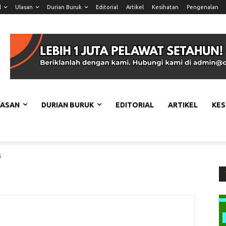
l
Ulasan
Durian Buruk
Editorial
Artikel
Kesihatan
Pengenalan
LASAN
DURIAN BURUK
EDITORIAL
ARTIKEL
KES
5