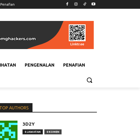
Penafian
IHATAN
PENGENALAN
PENAFIAN
TOP AUTHORS
3D2Y
0 JAWATAN
0 KOMEN