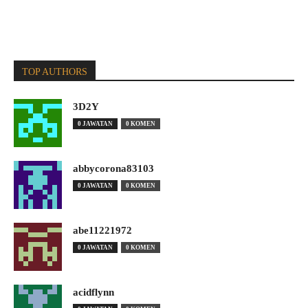
TOP AUTHORS
3D2Y
0 JAWATAN
0 KOMEN
abbycorona83103
0 JAWATAN
0 KOMEN
abe11221972
0 JAWATAN
0 KOMEN
acidflynn