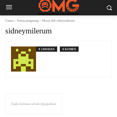
Utama
Semua pengarang
Mesej oleh sidneymilerum
sidneymilerum
0 JAWATAN
0 KOMEN
Tiada kiriman untuk dipaparkan