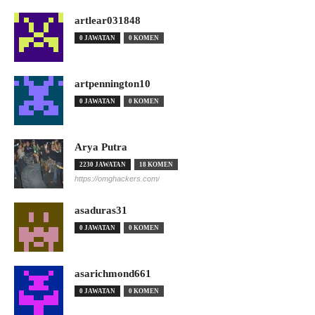
artlear031848
0 JAWATAN
0 KOMEN
artpennington10
0 JAWATAN
0 KOMEN
Arya Putra
2230 JAWATAN
18 KOMEN
https://omghackers.com/
asaduras31
0 JAWATAN
0 KOMEN
asarichmond661
0 JAWATAN
0 KOMEN