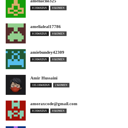
ameliacno325
0 JAWATAN
0 KOMEN
amelialeal17786
0 JAWATAN
0 KOMEN
amiebundey42309
0 JAWATAN
0 KOMEN
Amir Hussaini
135 JAWATAN
2 KOMEN
amoraxcode@gmail.com
0 JAWATAN
0 KOMEN