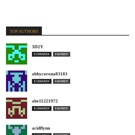
TOP AUTHORS
3D2Y
0 JAWATAN
0 KOMEN
abbycorona83103
0 JAWATAN
0 KOMEN
abe11221972
0 JAWATAN
0 KOMEN
acidflynn