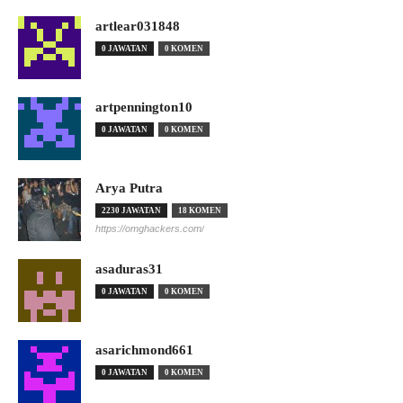
artlear031848
0 JAWATAN
0 KOMEN
artpennington10
0 JAWATAN
0 KOMEN
Arya Putra
2230 JAWATAN
18 KOMEN
https://omghackers.com/
asaduras31
0 JAWATAN
0 KOMEN
asarichmond661
0 JAWATAN
0 KOMEN