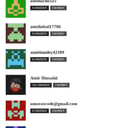
ameliacno325
0 JAWATAN
0 KOMEN
amelialeal17786
0 JAWATAN
0 KOMEN
amiebundey42309
0 JAWATAN
0 KOMEN
Amir Hussaini
135 JAWATAN
2 KOMEN
amoraxcode@gmail.com
0 JAWATAN
0 KOMEN