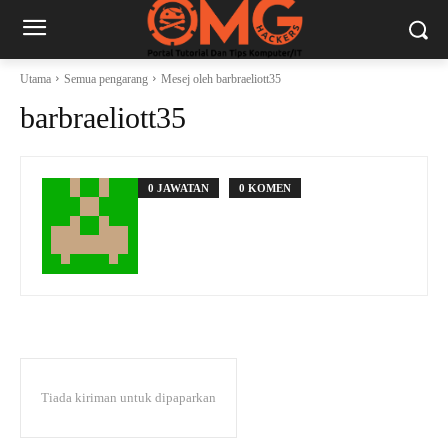
Utama
Semua pengarang
Mesej oleh barbraeliott35
barbraeliott35
0 JAWATAN
0 KOMEN
Tiada kiriman untuk dipaparkan