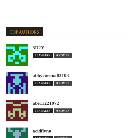
TOP AUTHORS
3D2Y
0 JAWATAN
0 KOMEN
abbycorona83103
0 JAWATAN
0 KOMEN
abe11221972
0 JAWATAN
0 KOMEN
acidflynn