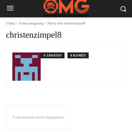
Utama
Semua pengarang
Mesej oleh christenzimpel8
christenzimpel8
0 JAWATAN
0 KOMEN
Tiada kiriman untuk dipaparkan