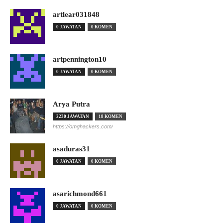
artlear031848
0 JAWATAN
0 KOMEN
artpennington10
0 JAWATAN
0 KOMEN
Arya Putra
2230 JAWATAN
18 KOMEN
https://omghackers.com/
asaduras31
0 JAWATAN
0 KOMEN
asarichmond661
0 JAWATAN
0 KOMEN