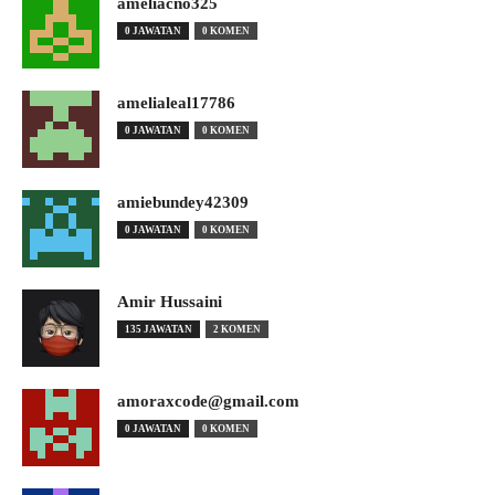
ameliacno325
0 JAWATAN
0 KOMEN
amelialeal17786
0 JAWATAN
0 KOMEN
amiebundey42309
0 JAWATAN
0 KOMEN
Amir Hussaini
135 JAWATAN
2 KOMEN
amoraxcode@gmail.com
0 JAWATAN
0 KOMEN