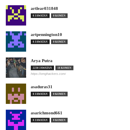
artlear031848
0 JAWATAN
0 KOMEN
artpennington10
0 JAWATAN
0 KOMEN
Arya Putra
2230 JAWATAN
18 KOMEN
https://omghackers.com/
asaduras31
0 JAWATAN
0 KOMEN
asarichmond661
0 JAWATAN
0 KOMEN