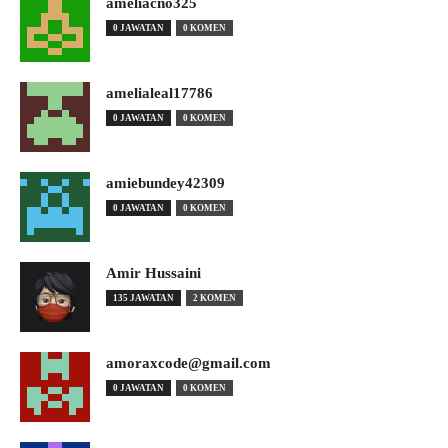
ameliacno325
0 JAWATAN
0 KOMEN
amelialeal17786
0 JAWATAN
0 KOMEN
amiebundey42309
0 JAWATAN
0 KOMEN
Amir Hussaini
135 JAWATAN
2 KOMEN
amoraxcode@gmail.com
0 JAWATAN
0 KOMEN