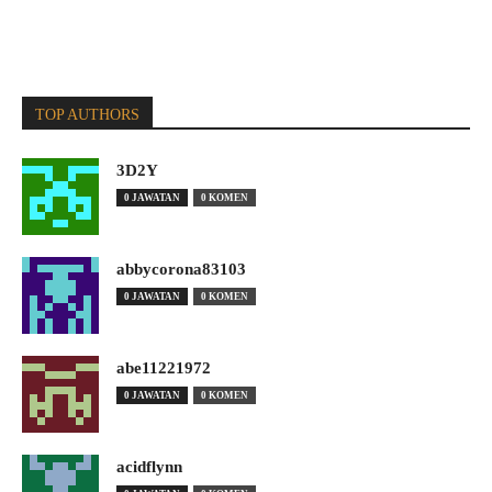
TOP AUTHORS
3D2Y
0 JAWATAN
0 KOMEN
abbycorona83103
0 JAWATAN
0 KOMEN
abe11221972
0 JAWATAN
0 KOMEN
acidflynn