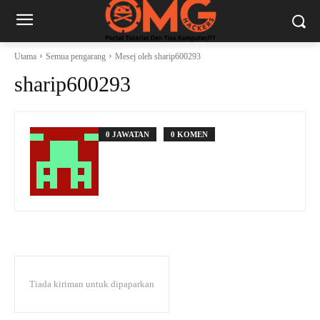
Utama
Semua pengarang
Mesej oleh sharip600293
sharip600293
0 JAWATAN
0 KOMEN
Tiada kiriman untuk dipaparkan