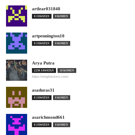
artlear031848
0 JAWATAN
0 KOMEN
artpennington10
0 JAWATAN
0 KOMEN
Arya Putra
2230 JAWATAN
18 KOMEN
https://omghackers.com/
asaduras31
0 JAWATAN
0 KOMEN
asarichmond661
0 JAWATAN
0 KOMEN