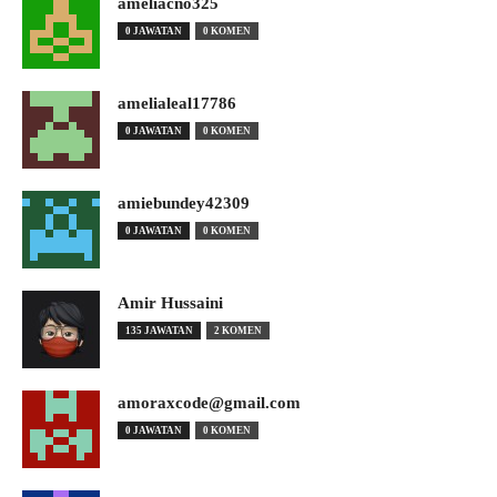
ameliacno325
0 JAWATAN
0 KOMEN
amelialeal17786
0 JAWATAN
0 KOMEN
amiebundey42309
0 JAWATAN
0 KOMEN
Amir Hussaini
135 JAWATAN
2 KOMEN
amoraxcode@gmail.com
0 JAWATAN
0 KOMEN