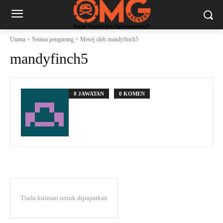
Utama
Semua pengarang
Mesej oleh mandyfinch5
mandyfinch5
0 JAWATAN
0 KOMEN
Tiada kiriman untuk dipaparkan