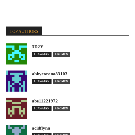
TOP AUTHORS
3D2Y
0 JAWATAN
0 KOMEN
abbycorona83103
0 JAWATAN
0 KOMEN
abe11221972
0 JAWATAN
0 KOMEN
acidflynn