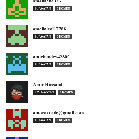
ameliacno325
0 JAWATAN
0 KOMEN
amelialeal17786
0 JAWATAN
0 KOMEN
amiebundey42309
0 JAWATAN
0 KOMEN
Amir Hussaini
135 JAWATAN
2 KOMEN
amoraxcode@gmail.com
0 JAWATAN
0 KOMEN