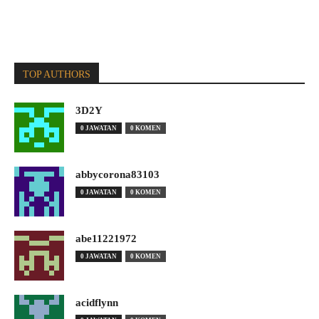
TOP AUTHORS
3D2Y
0 JAWATAN
0 KOMEN
abbycorona83103
0 JAWATAN
0 KOMEN
abe11221972
0 JAWATAN
0 KOMEN
acidflynn