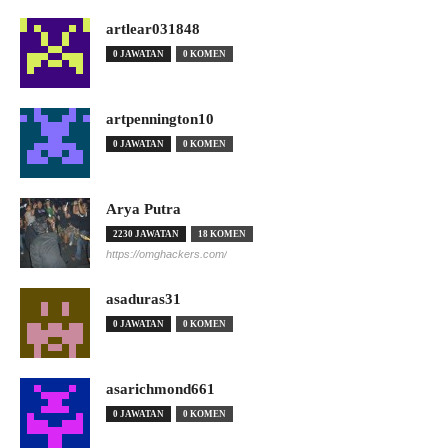
artlear031848
0 JAWATAN
0 KOMEN
artpennington10
0 JAWATAN
0 KOMEN
Arya Putra
2230 JAWATAN
18 KOMEN
https://omghackers.com/
asaduras31
0 JAWATAN
0 KOMEN
asarichmond661
0 JAWATAN
0 KOMEN