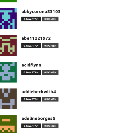
abbycorona83103
0 JAWATAN
0 KOMEN
abe11221972
0 JAWATAN
0 KOMEN
acidflynn
0 JAWATAN
0 KOMEN
addiebeckwith4
0 JAWATAN
0 KOMEN
adelineborges5
0 JAWATAN
0 KOMEN