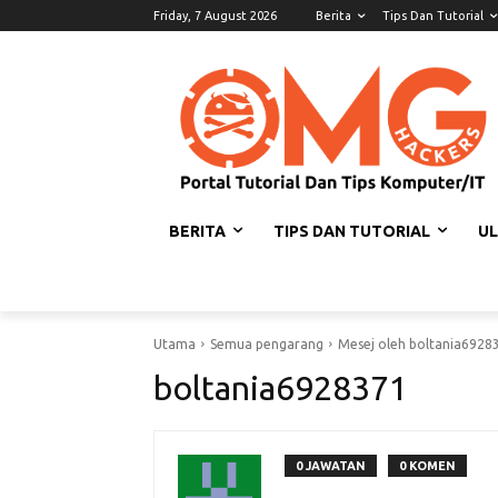
Friday, 7 August 2026
Berita
Tips Dan Tutorial
BERITA
TIPS DAN TUTORIAL
U
Utama
Semua pengarang
Mesej oleh boltania6928
boltania6928371
0 JAWATAN
0 KOMEN