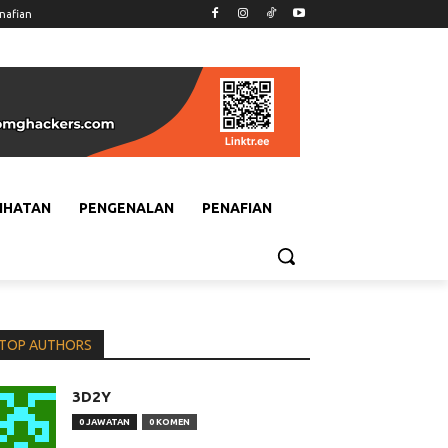
nafian
IHATAN
PENGENALAN
PENAFIAN
TOP AUTHORS
3D2Y
0 JAWATAN
0 KOMEN