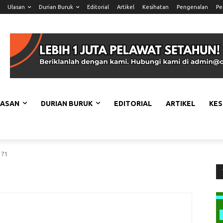
Ulasan
Durian Buruk
Editorial
Artikel
Kesihatan
Pengenalan
Pe
LASAN
DURIAN BURUK
EDITORIAL
ARTIKEL
KES
371