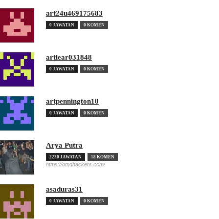
art24u469175683
0 JAWATAN
0 KOMEN
artlear031848
0 JAWATAN
0 KOMEN
artpennington10
0 JAWATAN
0 KOMEN
Arya Putra
2230 JAWATAN
18 KOMEN
https://omghackers.com/
asaduras31
0 JAWATAN
0 KOMEN