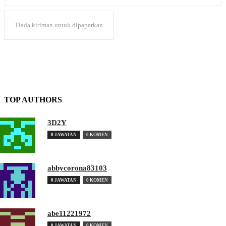
Tiada kiriman untuk dipaparkan
TOP AUTHORS
3D2Y
0 JAWATAN
0 KOMEN
abbycorona83103
0 JAWATAN
0 KOMEN
abe11221972
0 JAWATAN
0 KOMEN