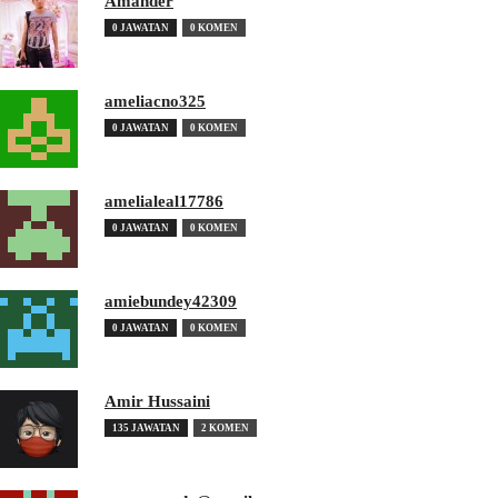
Amander
0 JAWATAN
0 KOMEN
ameliacno325
0 JAWATAN
0 KOMEN
amelialeal17786
0 JAWATAN
0 KOMEN
amiebundey42309
0 JAWATAN
0 KOMEN
Amir Hussaini
135 JAWATAN
2 KOMEN