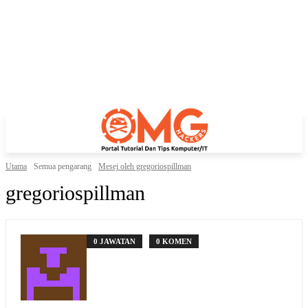
Utama
Semua pengarang
Mesej oleh gregoriospillman
gregoriospillman
0 JAWATAN
0 KOMEN