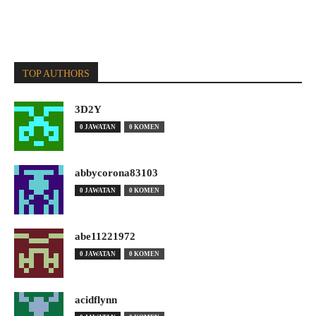
TOP AUTHORS
3D2Y
0 JAWATAN
0 KOMEN
abbycorona83103
0 JAWATAN
0 KOMEN
abe11221972
0 JAWATAN
0 KOMEN
acidflynn