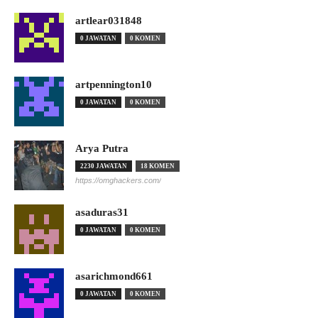
artlear031848
0 JAWATAN
0 KOMEN
artpennington10
0 JAWATAN
0 KOMEN
Arya Putra
2230 JAWATAN
18 KOMEN
https://omghackers.com/
asaduras31
0 JAWATAN
0 KOMEN
asarichmond661
0 JAWATAN
0 KOMEN