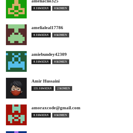
ameliacno325
0 JAWATAN
0 KOMEN
amelialeal17786
0 JAWATAN
0 KOMEN
amiebundey42309
0 JAWATAN
0 KOMEN
Amir Hussaini
135 JAWATAN
2 KOMEN
amoraxcode@gmail.com
0 JAWATAN
0 KOMEN