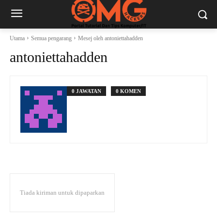
Utama
Semua pengarang
Mesej oleh antoniettahadden
antoniettahadden
0 JAWATAN
0 KOMEN
Tiada kiriman untuk dipaparkan