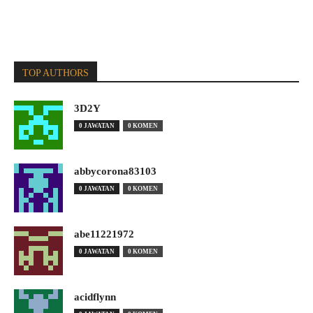
TOP AUTHORS
3D2Y
0 JAWATAN
0 KOMEN
abbycorona83103
0 JAWATAN
0 KOMEN
abe11221972
0 JAWATAN
0 KOMEN
acidflynn