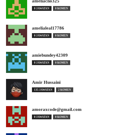
ameliacno325
0 JAWATAN
0 KOMEN
amelialeal17786
0 JAWATAN
0 KOMEN
amiebundey42309
0 JAWATAN
0 KOMEN
Amir Hussaini
135 JAWATAN
2 KOMEN
amoraxcode@gmail.com
0 JAWATAN
0 KOMEN