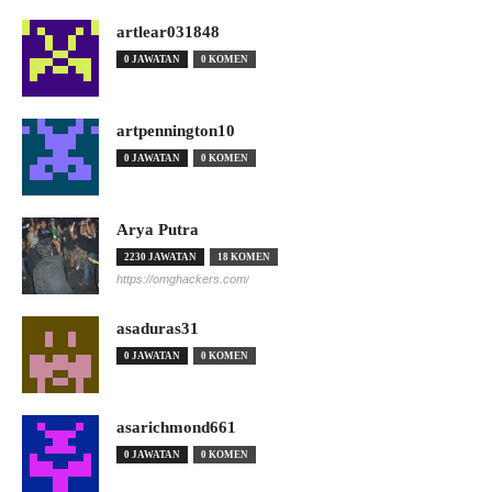
artlear031848
0 JAWATAN
0 KOMEN
artpennington10
0 JAWATAN
0 KOMEN
Arya Putra
2230 JAWATAN
18 KOMEN
https://omghackers.com/
asaduras31
0 JAWATAN
0 KOMEN
asarichmond661
0 JAWATAN
0 KOMEN