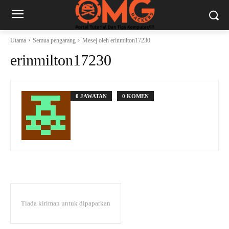
Utama
Semua pengarang
Mesej oleh erinmilton17230
erinmilton17230
0 JAWATAN
0 KOMEN
Tiada kiriman untuk dipaparkan