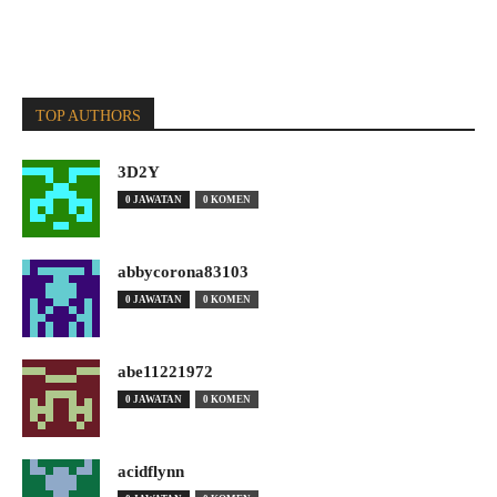
TOP AUTHORS
3D2Y
0 JAWATAN
0 KOMEN
abbycorona83103
0 JAWATAN
0 KOMEN
abe11221972
0 JAWATAN
0 KOMEN
acidflynn