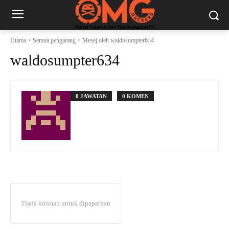
Utama
Semua pengarang
Mesej oleh waldosumpter634
waldosumpter634
0 JAWATAN
0 KOMEN
Tiada kiriman untuk dipaparkan