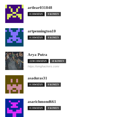
artlear031848
0 JAWATAN
0 KOMEN
artpennington10
0 JAWATAN
0 KOMEN
Arya Putra
2230 JAWATAN
18 KOMEN
https://omghackers.com/
asaduras31
0 JAWATAN
0 KOMEN
asarichmond661
0 JAWATAN
0 KOMEN