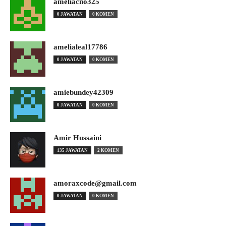
ameliacno325
0 JAWATAN
0 KOMEN
amelialeal17786
0 JAWATAN
0 KOMEN
amiebundey42309
0 JAWATAN
0 KOMEN
Amir Hussaini
135 JAWATAN
2 KOMEN
amoraxcode@gmail.com
0 JAWATAN
0 KOMEN