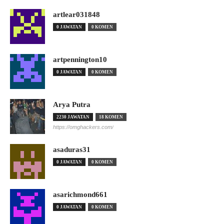
artlear031848
0 JAWATAN
0 KOMEN
artpennington10
0 JAWATAN
0 KOMEN
Arya Putra
2230 JAWATAN
18 KOMEN
https://omghackers.com/
asaduras31
0 JAWATAN
0 KOMEN
asarichmond661
0 JAWATAN
0 KOMEN