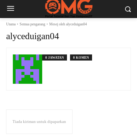
Utama
Semua pengarang
Mesej oleh alyceduigan04
alyceduigan04
0 JAWATAN
0 KOMEN
Tiada kiriman untuk dipaparkan