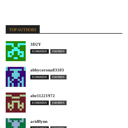
TOP AUTHORS
3D2Y
0 JAWATAN
0 KOMEN
abbycorona83103
0 JAWATAN
0 KOMEN
abe11221972
0 JAWATAN
0 KOMEN
acidflynn