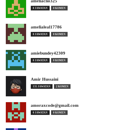
ameliacno325
0 JAWATAN
0 KOMEN
amelialeal17786
0 JAWATAN
0 KOMEN
amiebundey42309
0 JAWATAN
0 KOMEN
Amir Hussaini
135 JAWATAN
2 KOMEN
amoraxcode@gmail.com
0 JAWATAN
0 KOMEN