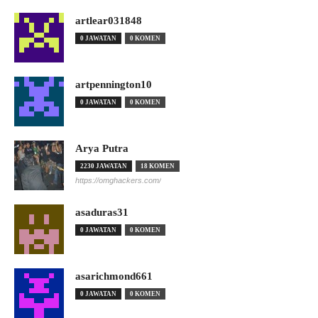
artlear031848
0 JAWATAN
0 KOMEN
artpennington10
0 JAWATAN
0 KOMEN
Arya Putra
2230 JAWATAN
18 KOMEN
https://omghackers.com/
asaduras31
0 JAWATAN
0 KOMEN
asarichmond661
0 JAWATAN
0 KOMEN