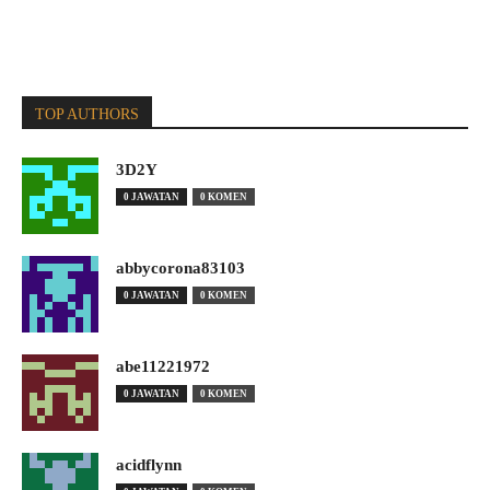
TOP AUTHORS
3D2Y
0 JAWATAN
0 KOMEN
abbycorona83103
0 JAWATAN
0 KOMEN
abe11221972
0 JAWATAN
0 KOMEN
acidflynn