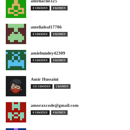
ameliacno325
0 JAWATAN
0 KOMEN
amelialeal17786
0 JAWATAN
0 KOMEN
amiebundey42309
0 JAWATAN
0 KOMEN
Amir Hussaini
135 JAWATAN
2 KOMEN
amoraxcode@gmail.com
0 JAWATAN
0 KOMEN