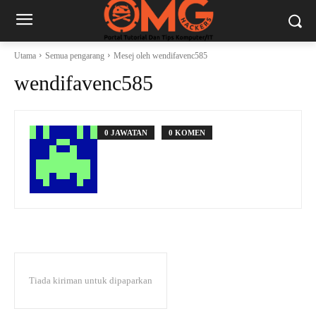
Utama
Semua pengarang
Mesej oleh wendifavenc585
wendifavenc585
0 JAWATAN
0 KOMEN
Tiada kiriman untuk dipaparkan