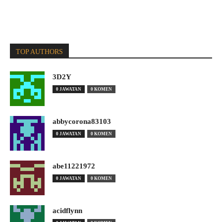
TOP AUTHORS
3D2Y
0 JAWATAN
0 KOMEN
abbycorona83103
0 JAWATAN
0 KOMEN
abe11221972
0 JAWATAN
0 KOMEN
acidflynn