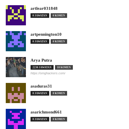
artlear031848
0 JAWATAN
0 KOMEN
artpennington10
0 JAWATAN
0 KOMEN
Arya Putra
2230 JAWATAN
18 KOMEN
https://omghackers.com/
asaduras31
0 JAWATAN
0 KOMEN
asarichmond661
0 JAWATAN
0 KOMEN