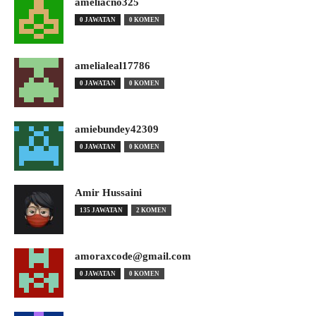
ameliacno325
0 JAWATAN
0 KOMEN
amelialeal17786
0 JAWATAN
0 KOMEN
amiebundey42309
0 JAWATAN
0 KOMEN
Amir Hussaini
135 JAWATAN
2 KOMEN
amoraxcode@gmail.com
0 JAWATAN
0 KOMEN