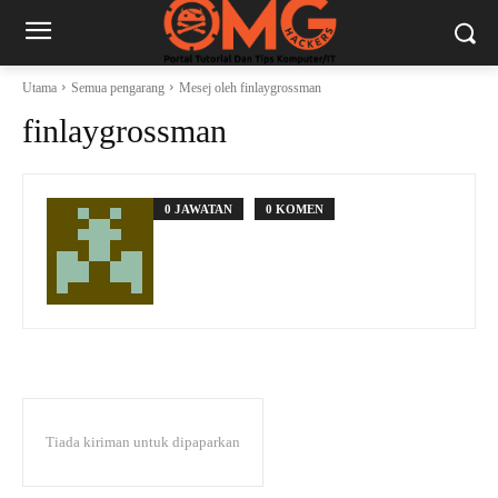
Utama
Semua pengarang
Mesej oleh finlaygrossman
finlaygrossman
0 JAWATAN
0 KOMEN
Tiada kiriman untuk dipaparkan