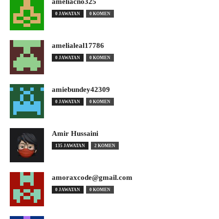
ameliacno325
0 JAWATAN
0 KOMEN
amelialeal17786
0 JAWATAN
0 KOMEN
amiebundey42309
0 JAWATAN
0 KOMEN
Amir Hussaini
135 JAWATAN
2 KOMEN
amoraxcode@gmail.com
0 JAWATAN
0 KOMEN