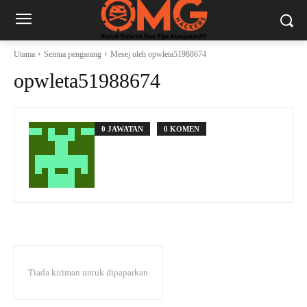
Utama
Semua pengarang
Mesej oleh opwleta51988674
opwleta51988674
0 JAWATAN
0 KOMEN
Tiada kiriman untuk dipaparkan