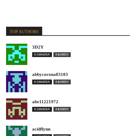
TOP AUTHORS
3D2Y
0 JAWATAN
0 KOMEN
abbycorona83103
0 JAWATAN
0 KOMEN
abe11221972
0 JAWATAN
0 KOMEN
acidflynn