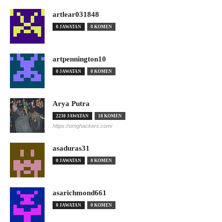
artlear031848
0 JAWATAN
0 KOMEN
artpennington10
0 JAWATAN
0 KOMEN
Arya Putra
2230 JAWATAN
18 KOMEN
https://omghackers.com/
asaduras31
0 JAWATAN
0 KOMEN
asarichmond661
0 JAWATAN
0 KOMEN