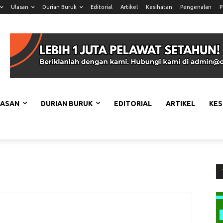
Ulasan
Durian Buruk
Editorial
Artikel
Kesihatan
Pengenalan
P
LASAN
DURIAN BURUK
EDITORIAL
ARTIKEL
KES
n