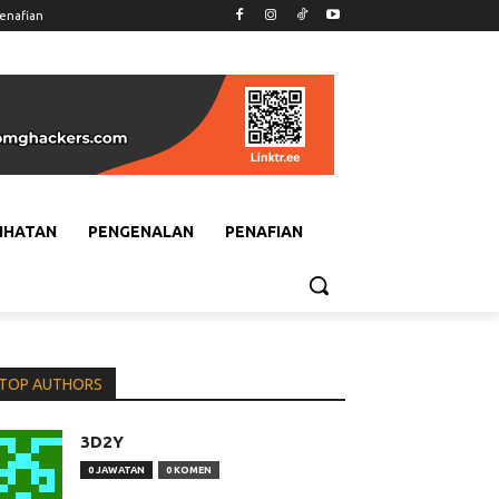
enafian
IHATAN
PENGENALAN
PENAFIAN
TOP AUTHORS
3D2Y
0 JAWATAN
0 KOMEN