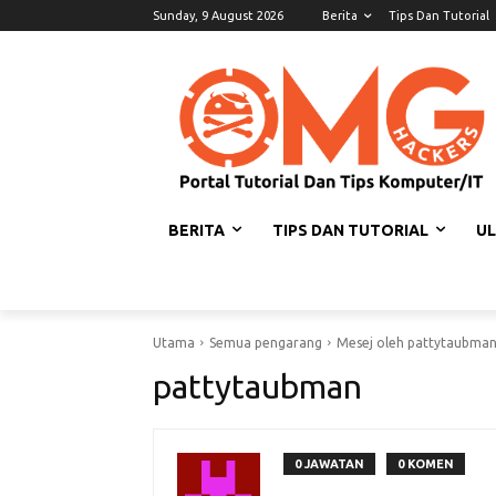
Sunday, 9 August 2026
Berita
Tips Dan Tutorial
BERITA
TIPS DAN TUTORIAL
U
Utama
Semua pengarang
Mesej oleh pattytaubma
pattytaubman
0 JAWATAN
0 KOMEN