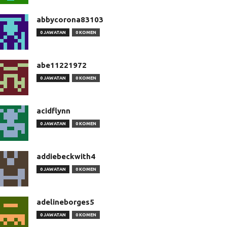
abbycorona83103
0 JAWATAN
0 KOMEN
abe11221972
0 JAWATAN
0 KOMEN
acidflynn
0 JAWATAN
0 KOMEN
addiebeckwith4
0 JAWATAN
0 KOMEN
adelineborges5
0 JAWATAN
0 KOMEN