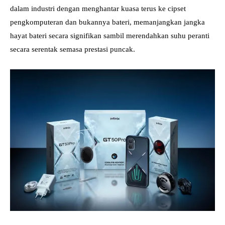
dalam industri dengan menghantar kuasa terus ke cipset
pengkomputeran dan bukannya bateri, memanjangkan jangka
hayat bateri secara signifikan sambil merendahkan suhu peranti
secara serentak semasa prestasi puncak.