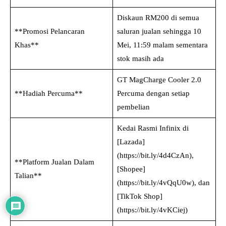
Diskaun RM200 di semua
**Promosi Pelancaran
saluran jualan sehingga 10
Khas**
Mei, 11:59 malam sementara
stok masih ada
GT MagCharge Cooler 2.0
**Hadiah Percuma**
Percuma dengan setiap
pembelian
Kedai Rasmi Infinix di
[Lazada]
(https://bit.ly/4d4CzAn),
**Platform Jualan Dalam
[Shopee]
Talian**
(https://bit.ly/4vQqU0w), dan
[TikTok Shop]
(https://bit.ly/4vKCiej)