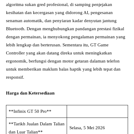
algoritma sukan gred profesional, di samping penjejakan
kesihatan dan kecergasan yang didorong AI, pengesanan
senaman automatik, dan penyiaran kadar denyutan jantung
Bluetooth. Dengan menghubungkan pandangan prestasi fizikal
dengan permainan, ia menyokong pengalaman permainan yang
lebih lengkap dan berterusan. Sementara itu, GT Game
Controller yang akan datang direka untuk meningkatkan
ergonomik, berfungsi dengan motor getaran dalaman telefon
untuk memberikan maklum balas haptik yang lebih tepat dan
responsif.
Harga dan Ketersediaan
**Infinix GT 50 Pro**
**Tarikh Jualan Dalam Talian
Selasa, 5 Mei 2026
dan Luar Talian**