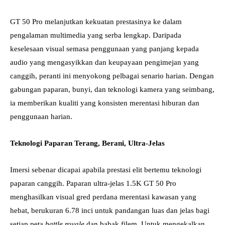
GT 50 Pro melanjutkan kekuatan prestasinya ke dalam
pengalaman multimedia yang serba lengkap. Daripada
keselesaan visual semasa penggunaan yang panjang kepada
audio yang mengasyikkan dan keupayaan pengimejan yang
canggih, peranti ini menyokong pelbagai senario harian. Dengan
gabungan paparan, bunyi, dan teknologi kamera yang seimbang,
ia memberikan kualiti yang konsisten merentasi hiburan dan
penggunaan harian.
Teknologi Paparan Terang, Berani, Ultra-Jelas
Imersi sebenar dicapai apabila prestasi elit bertemu teknologi
paparan canggih. Paparan ultra-jelas 1.5K GT 50 Pro
menghasilkan visual gred perdana merentasi kawasan yang
hebat, berukuran 6.78 inci untuk pandangan luas dan jelas bagi
setiap peta
battle royale
dan babak filem. Untuk mengekalkan