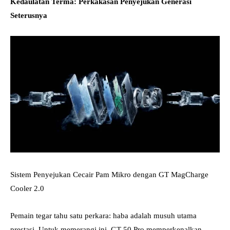
Kedaulatan Terma: Perkakasan Penyejukan Generasi
Seterusnya
Sistem Penyejukan Cecair Pam Mikro dengan GT MagCharge
Cooler 2.0
Pemain tegar tahu satu perkara: haba adalah musuh utama
prestasi. Untuk memerangi ini, GT 50 Pro memperkenalkan