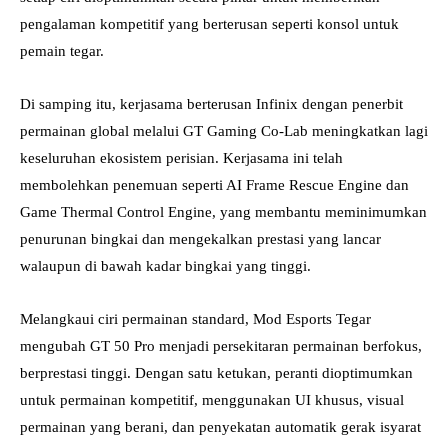
pengalaman kompetitif yang berterusan seperti konsol untuk
pemain tegar.
Di samping itu, kerjasama berterusan Infinix dengan penerbit
permainan global melalui GT Gaming Co-Lab meningkatkan lagi
keseluruhan ekosistem perisian. Kerjasama ini telah
membolehkan penemuan seperti AI Frame Rescue Engine dan
Game Thermal Control Engine, yang membantu meminimumkan
penurunan bingkai dan mengekalkan prestasi yang lancar
walaupun di bawah kadar bingkai yang tinggi.
Melangkaui ciri permainan standard, Mod Esports Tegar
mengubah GT 50 Pro menjadi persekitaran permainan berfokus,
berprestasi tinggi. Dengan satu ketukan, peranti dioptimumkan
untuk permainan kompetitif, menggunakan UI khusus, visual
permainan yang berani, dan penyekatan automatik gerak isyarat