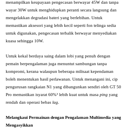
menampilkan keupayaan pengecasan berwayar 45W dan tanpa
wayar 30W untuk menghidupkan peranti secara langsung dan
mengelakkan degradasi bateri yang berlebihan. Untuk
memastikan aksesori yang lebih kecil seperti fon telinga sedia
untuk digunakan, pengecasan terbalik berwayar menyediakan
kuasa sehingga 10W.
Untuk kekal berdaya saing dalam lobi yang penuh dengan
pemain berpengalaman juga menuntut sambungan tanpa
kompromi, kerana walaupun beberapa milisaat kependaman
boleh menentukan hasil perlawanan. Untuk menangani ini, cip
pengurusan rangkaian N1 yang dibangunkan sendiri oleh GT 50
Pro memastikan isyarat 60%³ lebih kuat untuk masa
ping
yang
rendah dan operasi bebas
lag
.
Melangkaui Permainan dengan Pengalaman Multimedia yang
Mengasyikkan