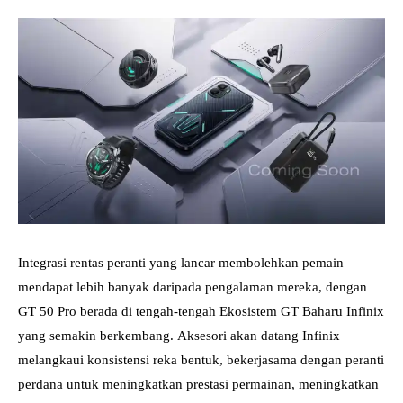
Integrasi rentas peranti yang lancar membolehkan pemain
mendapat lebih banyak daripada pengalaman mereka, dengan
GT 50 Pro berada di tengah-tengah Ekosistem GT Baharu Infinix
yang semakin berkembang. Aksesori akan datang Infinix
melangkaui konsistensi reka bentuk, bekerjasama dengan peranti
perdana untuk meningkatkan prestasi permainan, meningkatkan