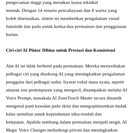
pengecaman tinggi yang meraikan kuasa teknikal
mentah. Dengan 14 senario pencahayaan dan 8 warna yang
boleh disesuaikan, sistem ini memberikan pengalaman visual
futuristik dan padu untuk kedua-dua permainan dan penggunaan
harian.
Ciri-ciri AI Pintar Dibina untuk Prestasi dan Konsistensi
Alat AI ini tidak berhenti pada permainan. Mereka menyediakan
pelbagai ciri yang disokong AI yang meningkatkan pengalaman
pengguna dari pelbagai sudut. Isyarat vokal masa nyata, seperti
amaran zon pertempuran yang mengecil, disampaikan melalui AI
Voice Prompt, manakala AI ZoneTouch Master secara dinamik
mengenal pasti kawalan pada skrin dan mengoptimumkan tindak
balas sentuhan untuk kependaman ultra-rendah dan
ketepatan. Apabila sembang dalam permainan menjadi sengit, AI
Magic Voice Changer melindungi privasi dan meningkatkan