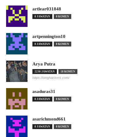
artlear031848
0 JAWATAN
0 KOMEN
artpennington10
0 JAWATAN
0 KOMEN
Arya Putra
2230 JAWATAN
18 KOMEN
https://omghackers.com/
asaduras31
0 JAWATAN
0 KOMEN
asarichmond661
0 JAWATAN
0 KOMEN