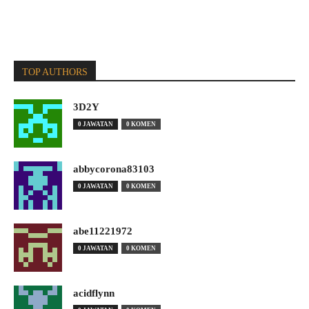
TOP AUTHORS
3D2Y
0 JAWATAN
0 KOMEN
abbycorona83103
0 JAWATAN
0 KOMEN
abe11221972
0 JAWATAN
0 KOMEN
acidflynn