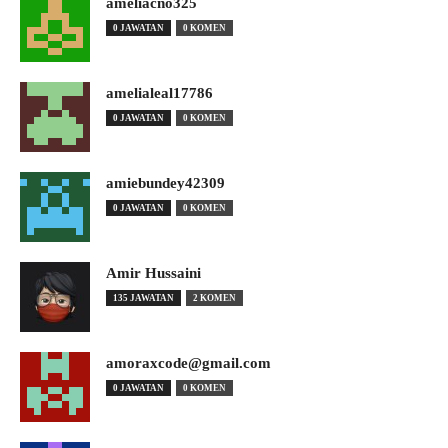
ameliacno325
0 JAWATAN
0 KOMEN
amelialeal17786
0 JAWATAN
0 KOMEN
amiebundey42309
0 JAWATAN
0 KOMEN
Amir Hussaini
135 JAWATAN
2 KOMEN
amoraxcode@gmail.com
0 JAWATAN
0 KOMEN