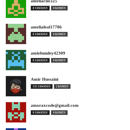
ameliacno325
0 JAWATAN
0 KOMEN
amelialeal17786
0 JAWATAN
0 KOMEN
amiebundey42309
0 JAWATAN
0 KOMEN
Amir Hussaini
135 JAWATAN
2 KOMEN
amoraxcode@gmail.com
0 JAWATAN
0 KOMEN