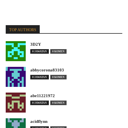
TOP AUTHORS
3D2Y
0 JAWATAN
0 KOMEN
abbycorona83103
0 JAWATAN
0 KOMEN
abe11221972
0 JAWATAN
0 KOMEN
acidflynn