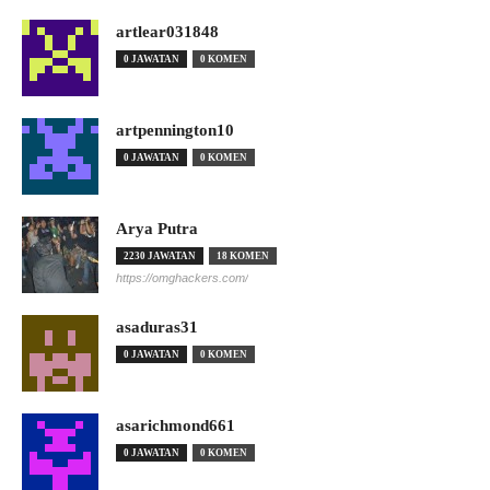
artlear031848
0 JAWATAN
0 KOMEN
artpennington10
0 JAWATAN
0 KOMEN
Arya Putra
2230 JAWATAN
18 KOMEN
https://omghackers.com/
asaduras31
0 JAWATAN
0 KOMEN
asarichmond661
0 JAWATAN
0 KOMEN