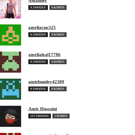
Amander
0 JAWATAN
0 KOMEN
ameliacno325
0 JAWATAN
0 KOMEN
amelialeal17786
0 JAWATAN
0 KOMEN
amiebundey42309
0 JAWATAN
0 KOMEN
Amir Hussaini
135 JAWATAN
2 KOMEN