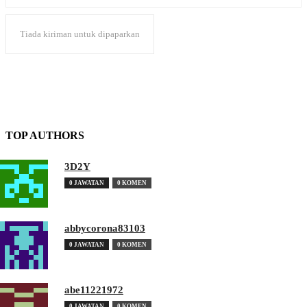
Tiada kiriman untuk dipaparkan
TOP AUTHORS
3D2Y
0 JAWATAN
0 KOMEN
abbycorona83103
0 JAWATAN
0 KOMEN
abe11221972
0 JAWATAN
0 KOMEN