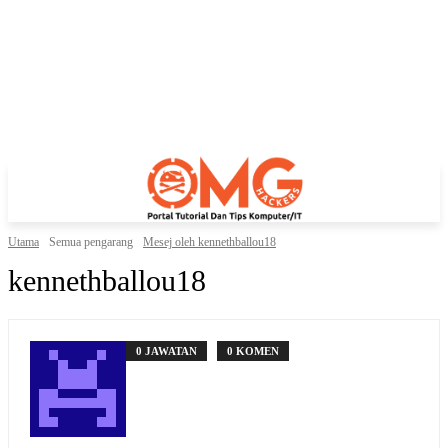
Utama
Semua pengarang
Mesej oleh kennethballou18
kennethballou18
0 JAWATAN
0 KOMEN