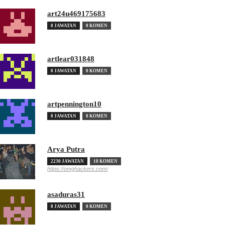
art24u469175683
0 JAWATAN
0 KOMEN
artlear031848
0 JAWATAN
0 KOMEN
artpennington10
0 JAWATAN
0 KOMEN
Arya Putra
2230 JAWATAN
18 KOMEN
https://omghackers.com/
asaduras31
0 JAWATAN
0 KOMEN