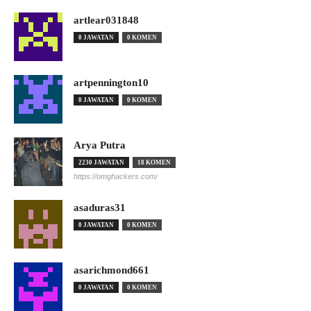
artlear031848
0 JAWATAN
0 KOMEN
artpennington10
0 JAWATAN
0 KOMEN
Arya Putra
2230 JAWATAN
18 KOMEN
https://omghackers.com/
asaduras31
0 JAWATAN
0 KOMEN
asarichmond661
0 JAWATAN
0 KOMEN