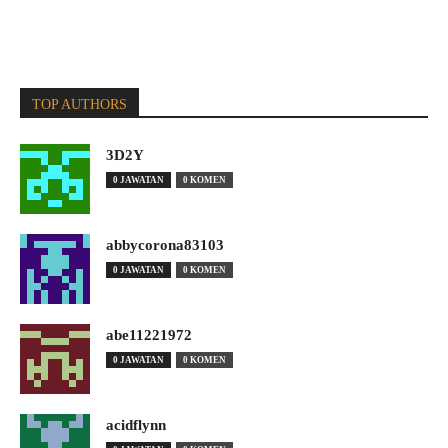
TOP AUTHORS
3D2Y
0 JAWATAN
0 KOMEN
abbycorona83103
0 JAWATAN
0 KOMEN
abe11221972
0 JAWATAN
0 KOMEN
acidflynn