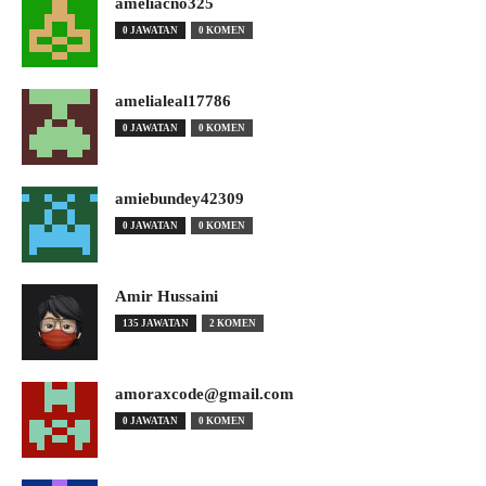
ameliacno325
0 JAWATAN
0 KOMEN
amelialeal17786
0 JAWATAN
0 KOMEN
amiebundey42309
0 JAWATAN
0 KOMEN
Amir Hussaini
135 JAWATAN
2 KOMEN
amoraxcode@gmail.com
0 JAWATAN
0 KOMEN