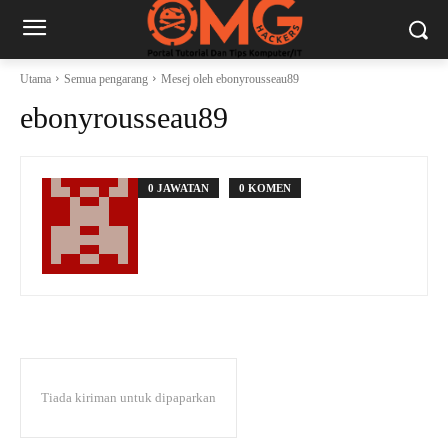
Utama
Semua pengarang
Mesej oleh ebonyrousseau89
ebonyrousseau89
0 JAWATAN
0 KOMEN
Tiada kiriman untuk dipaparkan