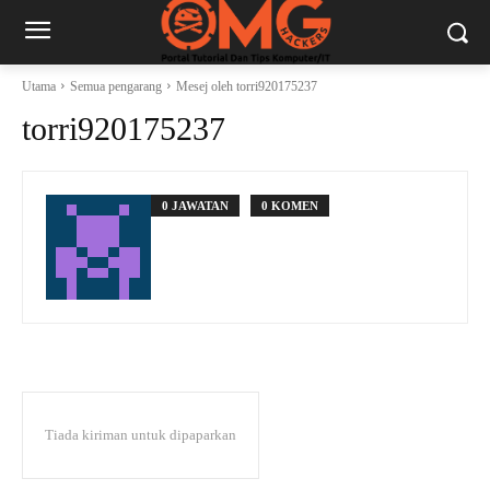
Utama
Semua pengarang
Mesej oleh torri920175237
torri920175237
0 JAWATAN
0 KOMEN
Tiada kiriman untuk dipaparkan