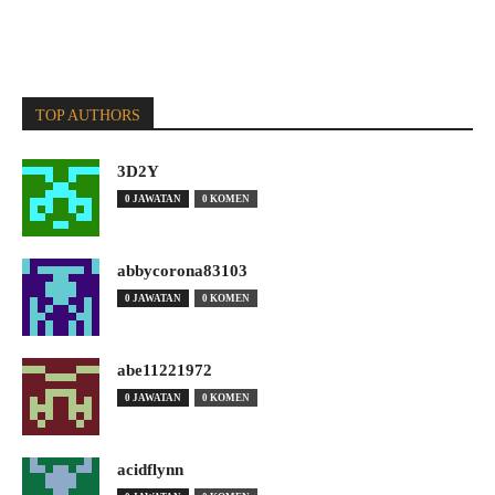
TOP AUTHORS
3D2Y
0 JAWATAN
0 KOMEN
abbycorona83103
0 JAWATAN
0 KOMEN
abe11221972
0 JAWATAN
0 KOMEN
acidflynn