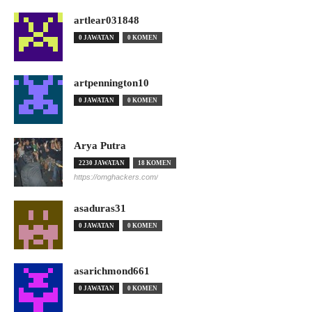
artlear031848
0 JAWATAN
0 KOMEN
artpennington10
0 JAWATAN
0 KOMEN
Arya Putra
2230 JAWATAN
18 KOMEN
https://omghackers.com/
asaduras31
0 JAWATAN
0 KOMEN
asarichmond661
0 JAWATAN
0 KOMEN