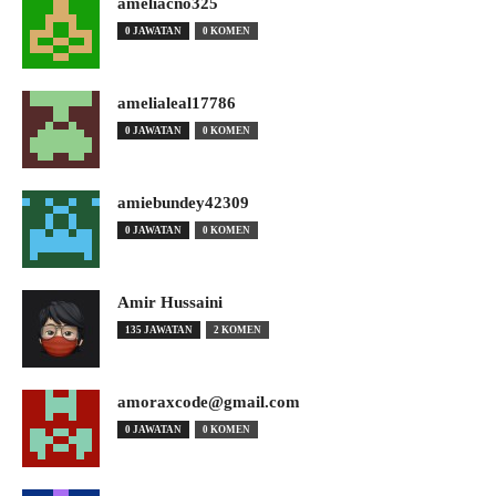
ameliacno325
0 JAWATAN
0 KOMEN
amelialeal17786
0 JAWATAN
0 KOMEN
amiebundey42309
0 JAWATAN
0 KOMEN
Amir Hussaini
135 JAWATAN
2 KOMEN
amoraxcode@gmail.com
0 JAWATAN
0 KOMEN