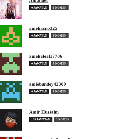
Amander
0 JAWATAN
0 KOMEN
ameliacno325
0 JAWATAN
0 KOMEN
amelialeal17786
0 JAWATAN
0 KOMEN
amiebundey42309
0 JAWATAN
0 KOMEN
Amir Hussaini
135 JAWATAN
2 KOMEN