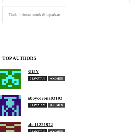
Tiada kiriman untuk dipaparkan
TOP AUTHORS
3D2Y
0 JAWATAN
0 KOMEN
abbycorona83103
0 JAWATAN
0 KOMEN
abe11221972
0 JAWATAN
0 KOMEN