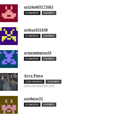
art24u469175683
0 JAWATAN
0 KOMEN
artlear031848
0 JAWATAN
0 KOMEN
artpennington10
0 JAWATAN
0 KOMEN
Arya Putra
2230 JAWATAN
18 KOMEN
https://omghackers.com/
asaduras31
0 JAWATAN
0 KOMEN