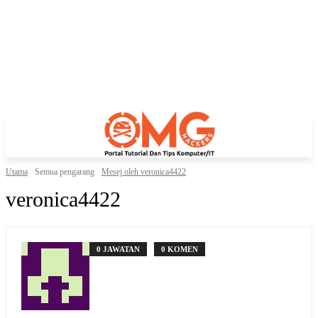
Utama
Semua pengarang
Mesej oleh veronica4422
veronica4422
0 JAWATAN
0 KOMEN