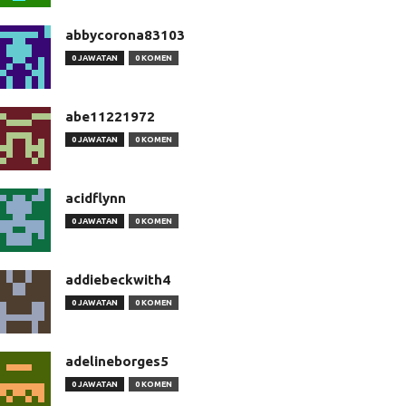
abbycorona83103
0 JAWATAN
0 KOMEN
abe11221972
0 JAWATAN
0 KOMEN
acidflynn
0 JAWATAN
0 KOMEN
addiebeckwith4
0 JAWATAN
0 KOMEN
adelineborges5
0 JAWATAN
0 KOMEN