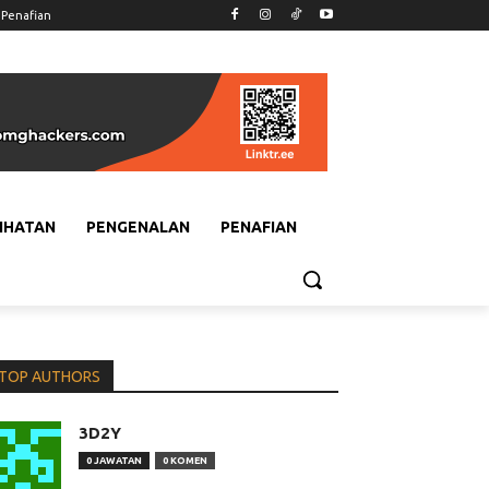
Penafian
IHATAN
PENGENALAN
PENAFIAN
TOP AUTHORS
3D2Y
0 JAWATAN
0 KOMEN