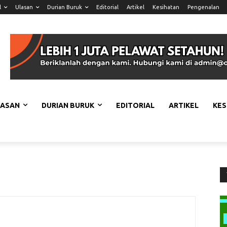
l
Ulasan
Durian Buruk
Editorial
Artikel
Kesihatan
Pengenalan
LASAN
DURIAN BURUK
EDITORIAL
ARTIKEL
KES