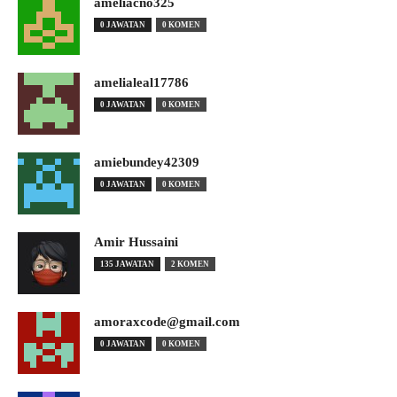
ameliacno325
0 JAWATAN
0 KOMEN
amelialeal17786
0 JAWATAN
0 KOMEN
amiebundey42309
0 JAWATAN
0 KOMEN
Amir Hussaini
135 JAWATAN
2 KOMEN
amoraxcode@gmail.com
0 JAWATAN
0 KOMEN