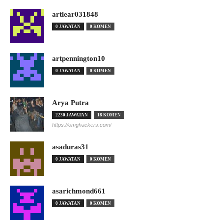
artlear031848
0 JAWATAN
0 KOMEN
artpennington10
0 JAWATAN
0 KOMEN
Arya Putra
2230 JAWATAN
18 KOMEN
https://omghackers.com/
asaduras31
0 JAWATAN
0 KOMEN
asarichmond661
0 JAWATAN
0 KOMEN