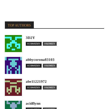
TOP AUTHORS
3D2Y
0 JAWATAN
0 KOMEN
abbycorona83103
0 JAWATAN
0 KOMEN
abe11221972
0 JAWATAN
0 KOMEN
acidflynn