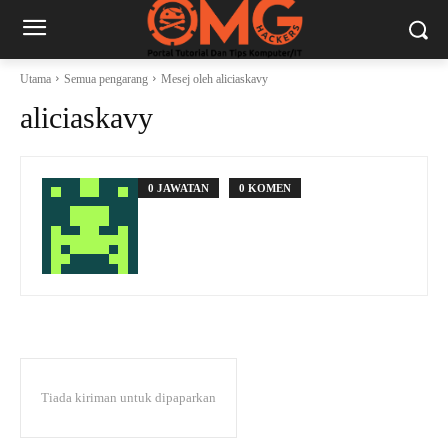
Utama
Semua pengarang
Mesej oleh aliciaskavy
aliciaskavy
0 JAWATAN
0 KOMEN
Tiada kiriman untuk dipaparkan