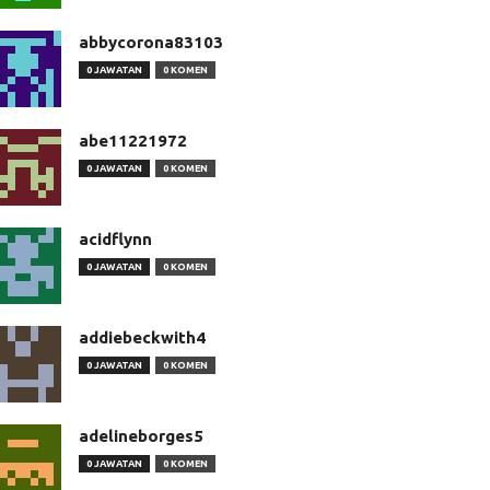
abbycorona83103
0 JAWATAN
0 KOMEN
abe11221972
0 JAWATAN
0 KOMEN
acidflynn
0 JAWATAN
0 KOMEN
addiebeckwith4
0 JAWATAN
0 KOMEN
adelineborges5
0 JAWATAN
0 KOMEN