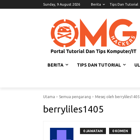
Sunday, 9 August 2026
Berita
Tips Dan Tutorial
BERITA
TIPS DAN TUTORIAL
U
Utama
Semua pengarang
Mesej oleh berryliles1405
berryliles1405
0 JAWATAN
0 KOMEN