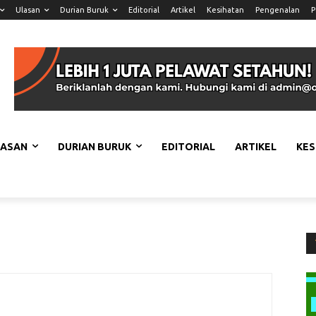
Ulasan
Durian Buruk
Editorial
Artikel
Kesihatan
Pengenalan
P
LASAN
DURIAN BURUK
EDITORIAL
ARTIKEL
KES