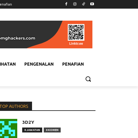
enafian
IHATAN
PENGENALAN
PENAFIAN
TOP AUTHORS
3D2Y
0 JAWATAN
0 KOMEN