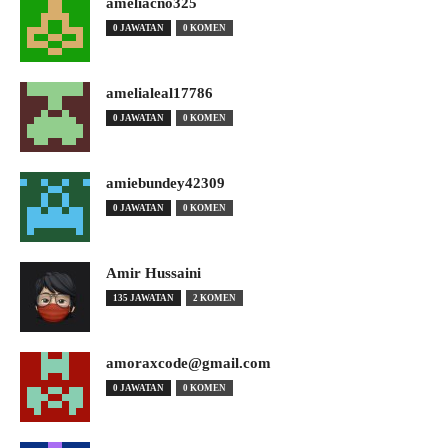
ameliacno325
0 JAWATAN
0 KOMEN
amelialeal17786
0 JAWATAN
0 KOMEN
amiebundey42309
0 JAWATAN
0 KOMEN
Amir Hussaini
135 JAWATAN
2 KOMEN
amoraxcode@gmail.com
0 JAWATAN
0 KOMEN