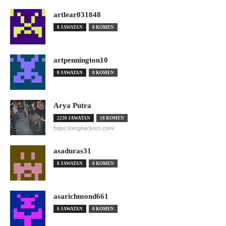
artlear031848
0 JAWATAN
0 KOMEN
artpennington10
0 JAWATAN
0 KOMEN
Arya Putra
2230 JAWATAN
18 KOMEN
https://omghackers.com/
asaduras31
0 JAWATAN
0 KOMEN
asarichmond661
0 JAWATAN
0 KOMEN