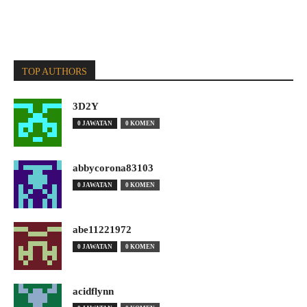
TOP AUTHORS
3D2Y
0 JAWATAN
0 KOMEN
abbycorona83103
0 JAWATAN
0 KOMEN
abe11221972
0 JAWATAN
0 KOMEN
acidflynn