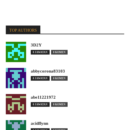
TOP AUTHORS
3D2Y
0 JAWATAN
0 KOMEN
abbycorona83103
0 JAWATAN
0 KOMEN
abe11221972
0 JAWATAN
0 KOMEN
acidflynn