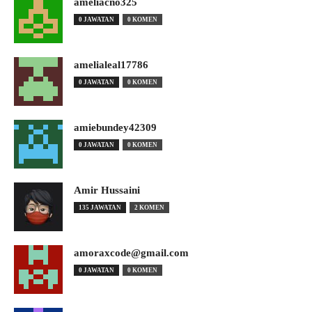
ameliacno325
0 JAWATAN
0 KOMEN
amelialeal17786
0 JAWATAN
0 KOMEN
amiebundey42309
0 JAWATAN
0 KOMEN
Amir Hussaini
135 JAWATAN
2 KOMEN
amoraxcode@gmail.com
0 JAWATAN
0 KOMEN