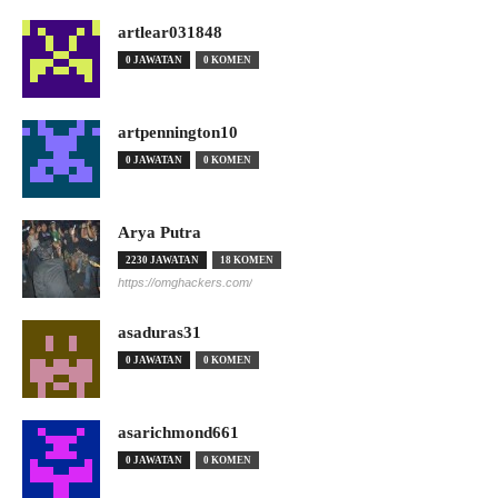
artlear031848
0 JAWATAN
0 KOMEN
artpennington10
0 JAWATAN
0 KOMEN
Arya Putra
2230 JAWATAN
18 KOMEN
https://omghackers.com/
asaduras31
0 JAWATAN
0 KOMEN
asarichmond661
0 JAWATAN
0 KOMEN