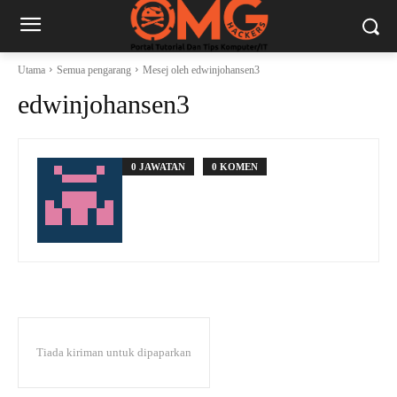
Utama
Semua pengarang
Mesej oleh edwinjohansen3
edwinjohansen3
0 JAWATAN
0 KOMEN
Tiada kiriman untuk dipaparkan