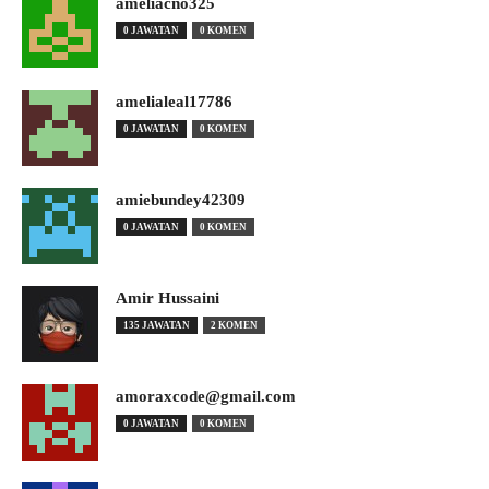
ameliacno325
0 JAWATAN
0 KOMEN
amelialeal17786
0 JAWATAN
0 KOMEN
amiebundey42309
0 JAWATAN
0 KOMEN
Amir Hussaini
135 JAWATAN
2 KOMEN
amoraxcode@gmail.com
0 JAWATAN
0 KOMEN