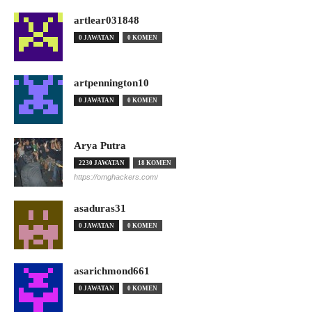
artlear031848
0 JAWATAN
0 KOMEN
artpennington10
0 JAWATAN
0 KOMEN
Arya Putra
2230 JAWATAN
18 KOMEN
https://omghackers.com/
asaduras31
0 JAWATAN
0 KOMEN
asarichmond661
0 JAWATAN
0 KOMEN