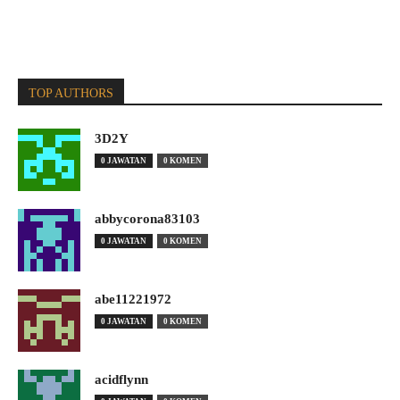
TOP AUTHORS
3D2Y
0 JAWATAN
0 KOMEN
abbycorona83103
0 JAWATAN
0 KOMEN
abe11221972
0 JAWATAN
0 KOMEN
acidflynn