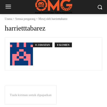
Utama
Semua pengarang
Mesej oleh harrietttabarez
harrietttabarez
0 JAWATAN
0 KOMEN
Tiada kiriman untuk dipaparkan