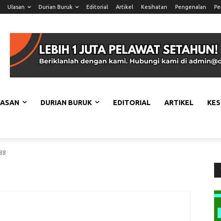
Ulasan
Durian Buruk
Editorial
Artikel
Kesihatan
Pengenalan
Pe
LASAN
DURIAN BURUK
EDITORIAL
ARTIKEL
KES
88