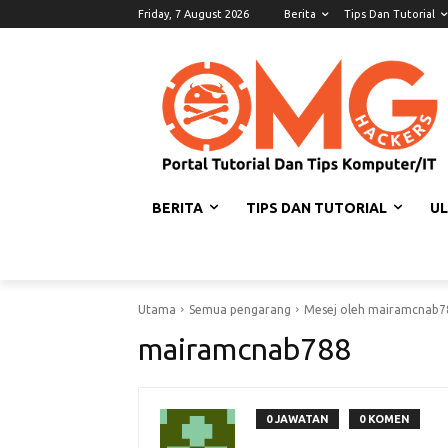
Friday, 7 August 2026
Berita
Tips Dan Tutorial
BERITA
TIPS DAN TUTORIAL
U
Utama
Semua pengarang
Mesej oleh mairamcnab7
mairamcnab788
0 JAWATAN
0 KOMEN