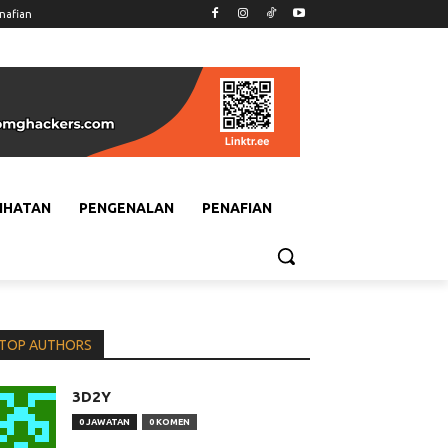
nafian
IHATAN
PENGENALAN
PENAFIAN
TOP AUTHORS
3D2Y
0 JAWATAN
0 KOMEN