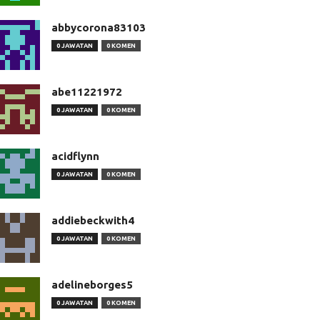
abbycorona83103
0 JAWATAN
0 KOMEN
abe11221972
0 JAWATAN
0 KOMEN
acidflynn
0 JAWATAN
0 KOMEN
addiebeckwith4
0 JAWATAN
0 KOMEN
adelineborges5
0 JAWATAN
0 KOMEN