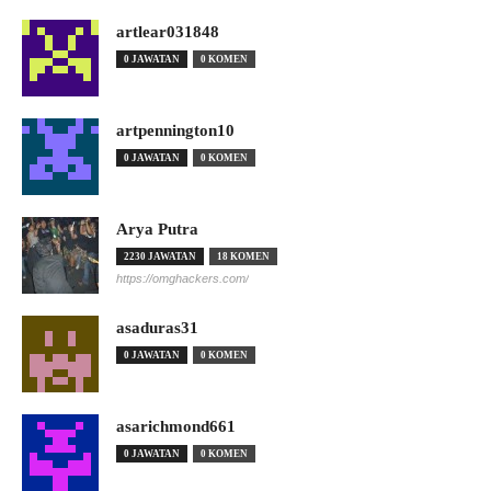
artlear031848
0 JAWATAN
0 KOMEN
artpennington10
0 JAWATAN
0 KOMEN
Arya Putra
2230 JAWATAN
18 KOMEN
https://omghackers.com/
asaduras31
0 JAWATAN
0 KOMEN
asarichmond661
0 JAWATAN
0 KOMEN