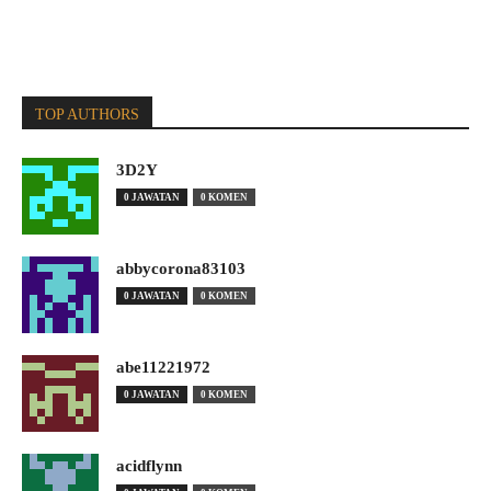
TOP AUTHORS
3D2Y
0 JAWATAN
0 KOMEN
abbycorona83103
0 JAWATAN
0 KOMEN
abe11221972
0 JAWATAN
0 KOMEN
acidflynn