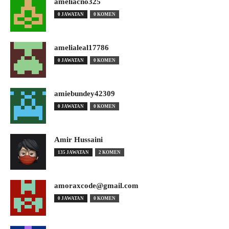
ameliacno325
0 JAWATAN
0 KOMEN
amelialeal17786
0 JAWATAN
0 KOMEN
amiebundey42309
0 JAWATAN
0 KOMEN
Amir Hussaini
135 JAWATAN
2 KOMEN
amoraxcode@gmail.com
0 JAWATAN
0 KOMEN